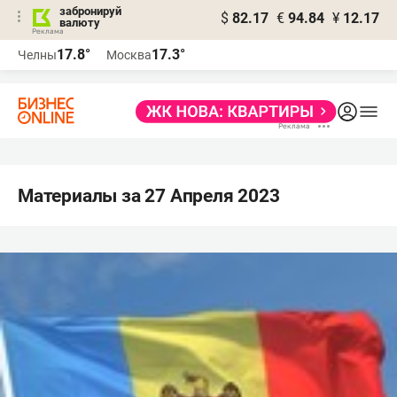
забронируй
$
82.17
€
94.84
¥
12.17
валюту
17.8°
17.3°
Челны
Москва
Материалы за 27 Апреля 2023