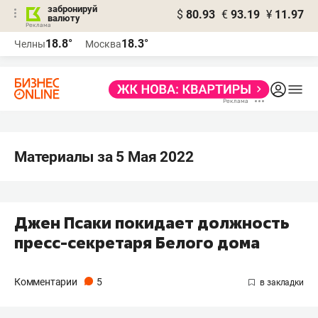
забронируй
$
80.93
€
93.19
¥
11.97
валюту
18.8°
18.3°
Челны
Москва
Материалы за 5 Мая 2022
Джен Псаки покидает должность
пресс-секретаря Белого дома
Комментарии
5