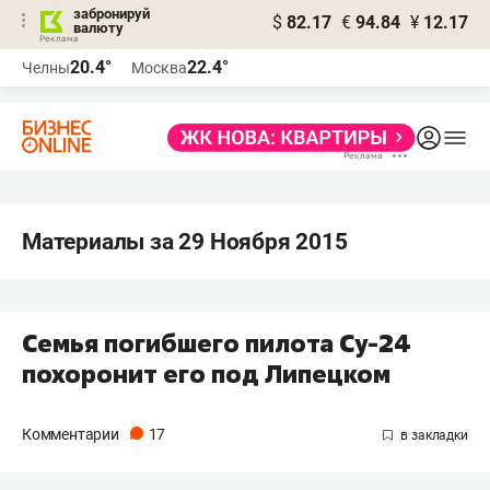
забронируй
$
82.17
€
94.84
¥
12.17
валюту
20.4°
22.4°
Челны
Москва
Материалы за 29 Ноября 2015
Семья погибшего пилота Су-24
похоронит его под Липецком
Комментарии
17