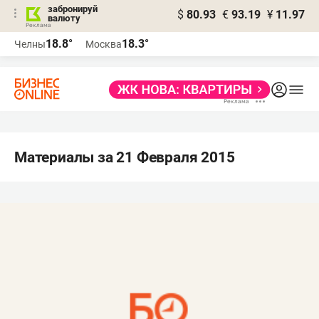
забронируй
$
80.93
€
93.19
¥
11.97
валюту
18.8°
18.3°
Челны
Москва
Материалы за 21 Февраля 2015