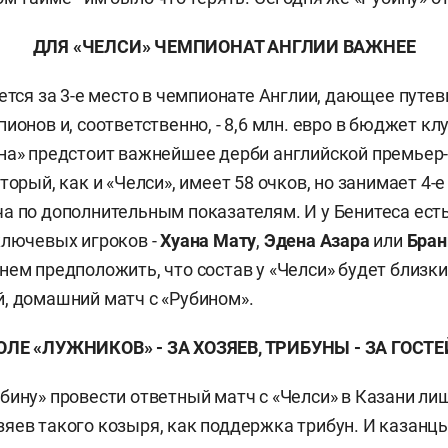
ДЛЯ «ЧЕЛСИ» ЧЕМПИОНАТ АНГЛИИ ВАЖНЕЕ
ется за 3-е место в чемпионате Англии, дающее путев
ионов и, соответственно, - 8,6 млн. евро в бюджет кл
на» предстоит важнейшее дерби английской премьер-
торый, как и «Челси», имеет 58 очков, но занимает 4-е
а по дополнительным показателям. И у Бенитеса есть
ключевых игроков -
Хуана Мату
,
Эдена Азара
или
Бран
кнем предположить, что состав у «Челси» будет близки
, домашний матч с «Рубином».
ОЛЕ «ЛУЖНИКОВ» - ЗА ХОЗЯЕВ, ТРИБУНЫ - ЗА ГОСТЕ
бину» провести ответный матч с «Челси» в Казани ли
яев такого козыря, как поддержка трибун. И казан