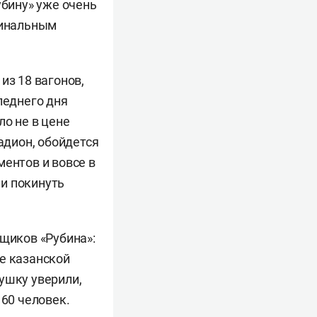
убину» уже очень
минальным
из 18 вагонов,
леднего дня
ло не в цене
адион, обойдется
ментов и вовсе в
ли покинуть
ьщиков «Рубина»:
е казанской
вушку уверили,
 60 человек.