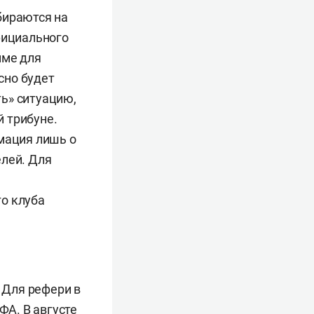
бираются на
фициального
мме для
сно будет
ь» ситуацию,
 трибуне.
рмация лишь о
елей. Для
о клуба
. Для рефери в
ФА. В августе