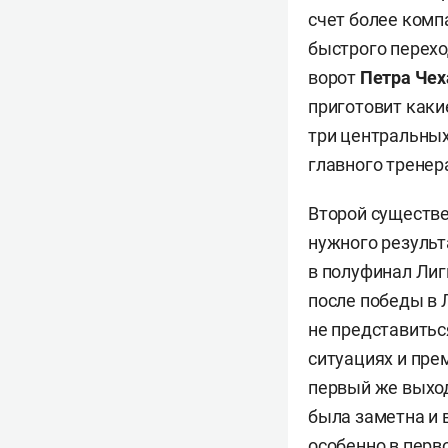
счет более комп
быстрого перехо
ворот
Петра Чех
приготовит каки
три центральны
главного тренера
Второй существ
нужного результ
в полуфинал Лиги
после победы в 
не представитьс
ситуациях и пре
первый же выхо
была заметна и 
особенно в перво