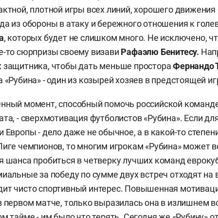
актной, плотной игры всех линий, хорошего движения 
да из обороны в атаку и бережного отношения к гол
а
, которых будет не слишком много. Не исключено, ч
е-то сюрпризы своему визави
Рафаэлю Бенитесу.
Напр
х защитника, чтобы дать меньше простора
Фернандо 
 «Рубина» - один из козырей хозяев в предстоящей иг
енный момент, способный помочь российской команд
ата, - сверхмотивация футболистов «Рубина». Если дл
 Европы - дело даже не обычное, а в какой-то степен
Лиге чемпионов, то многим игрокам «Рубина» может 
я шанса пробиться в четверку лучших команд еврокуб
миальные за победу по сумме двух встреч отходят на в
дит чисто спортивный интерес. Повышенная мотивац
в первом матче, только выразилась она в излишнем в
м тайме - им было что терять. Сегодня же «Рубину» о