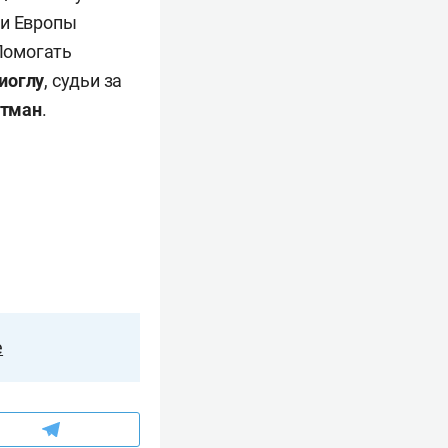
ги Европы
 Помогать
иоглу
, судьи за
атман
.
е