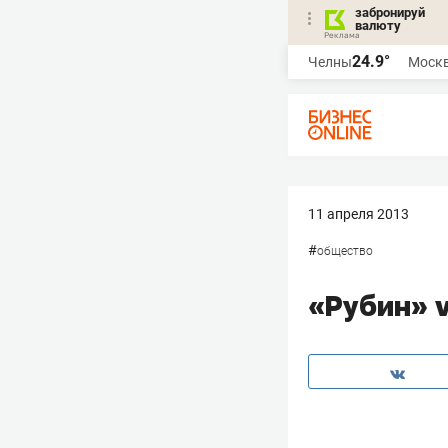
забронируй
валюту
24.9°
Челны
Моск
11 апреля 2013
#
общество
«Рубин» v