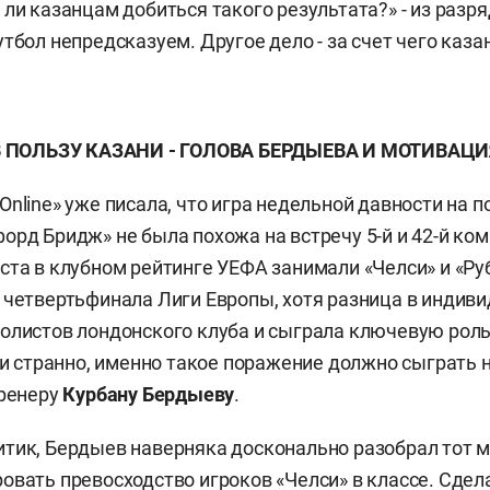
 ли казанцам добиться такого результата?» - из разр
тбол непредсказуем. Другое дело - за счет чего каза
В ПОЛЬЗУ КАЗАНИ - ГОЛОВА БЕРДЫЕВА И МОТИВАЦИ
Online» уже писала, что игра недельной давности на 
орд Бридж» не была похожа на встречу 5-й и 42-й ком
ста в клубном рейтинге УЕФА занимали «Челси» и «Ру
 четвертьфинала Лиги Европы, хотя разница в индив
олистов лондонского клуба и сыграла ключевую роль
 ни странно, именно такое поражение должно сыграть н
тренеру
Курбану Бердыеву
.
тик, Бердыев наверняка досконально разобрал тот м
овать превосходство игроков «Челси» в классе. Сдел