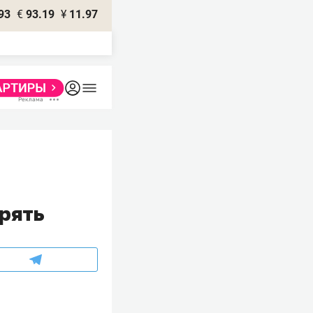
93
€
93.19
¥
11.97
ерять