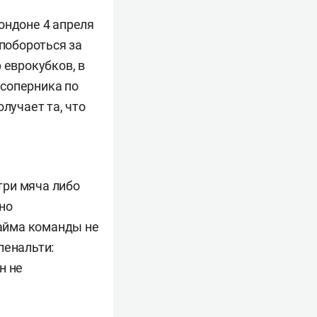
ондоне 4 апреля
 побороться за
 еврокубков, в
 соперника по
лучает та, что
 три мяча либо
ено
тайма команды не
пенальти:
н не