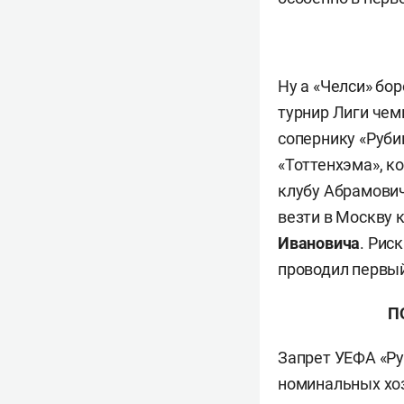
Ну а «Челси» бор
турнир Лиги чемп
сопернику «Руби
«Тоттенхэма», ко
клубу Абрамович
везти в Москву 
Ивановича
. Рис
проводил первый
П
Запрет УЕФА «Ру
номинальных хоз