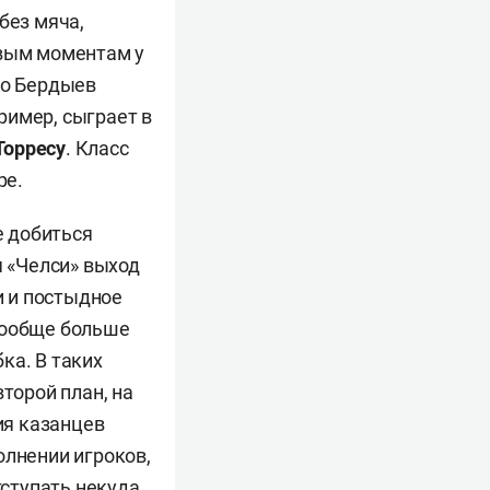
без мяча,
евым моментам у
то Бердыев
имер, сыграет в
Торресу
. Класс
ре.
е добиться
я «Челси» выход
и и постыдное
вообще больше
ка. В таких
торой план, на
ия казанцев
олнении игроков,
тступать некуда.