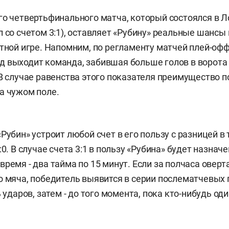
го четвертьфинального матча, который состоялся в Л
л со счетом 3:1), оставляет «Рубину» реальные шансы
етной игре. Напомним, по регламенту матчей плей-офф
 выходит команда, забившая больше голов в ворота
 В случае равенства этого показателя преимущество по
а чужом поле.
Рубин» устроит любой счет в его пользу с разницей в
:0. В случае счета 3:1 в пользу «Рубина» будет назнач
время - два тайма по 15 минут. Если за полчаса овер
о мяча, победитель выявится в серии послематчевых 
ь ударов, затем - до того момента, пока кто-нибудь оди