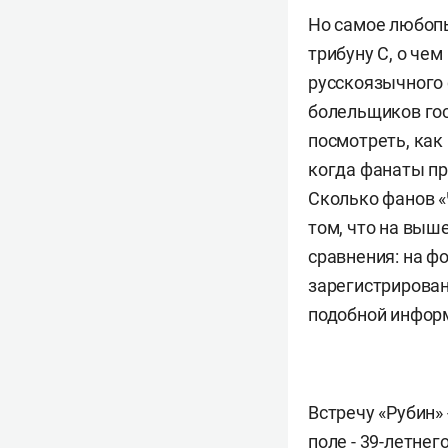
Но самое любопы
трибуну С, о че
русскоязычного 
болельщиков гост
посмотреть, как
когда фанаты пр
Сколько фанов «
том, что на выш
сравнения: на ф
зарегистрирован
подобной информ
Встречу «Рубин»
поле - 39-летнег