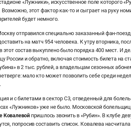
 стадионе «Лужники», искусственное поле которого «Р
 Возможно, этот фактор как-то и сыграет на руку но
зрителей будет немного.
 Москву отправился специально заказанный фан-поезд 
оставить на матч 954 человека. К утру вторника, пос
в этот состав выкуплено было порядка 400 мест. И де
ицу России и обратно, включая стоимость билета на ст
бина» в 2 тыс. рублей, а владельцам сезонных абоне
в четверге: мало кто может позволить себе среди неде
.
ция и с билетами в сектор С3, отведенный для болел
ассах «Лужников» уже не было. Московской болельщиц
е Ковалевой
пришлось звонить в «Рубин». В клубе де
утся, попросив составить список. Ковалева насчитала