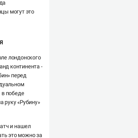
яда
нцы могут это
Я
поле лондонского
анд континента -
бин» перед
идуальном
 в победе
а руку «Рубину»
атч и нашел
ать это можно за