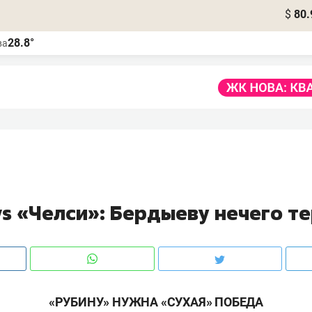
$
80.
28.8°
ва
s «Челси»: Бердыеву нечего т
«РУБИНУ» НУЖНА «СУХАЯ» ПОБЕДА