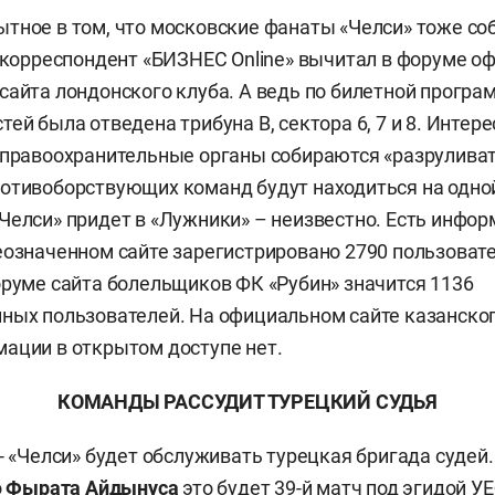
тное в том, что московские фанаты «Челси» тоже со
м корреспондент «БИЗНЕС Online» вычитал в форуме о
сайта лондонского клуба. А ведь по билетной програ
ей была отведена трибуна В, сектора 6, 7 и 8. Интере
 правоохранительные органы собираются «разруливат
отивоборствующих команд будут находиться на одной
Челси» придет в «Лужники» – неизвестно. Есть инфо
еозначенном сайте зарегистрировано 2790 пользоват
оруме сайта болельщиков ФК «Рубин» значится 1136
ных пользователей. На официальном сайте казанског
ации в открытом доступе нет.
КОМАНДЫ РАССУДИТ ТУРЕЦКИЙ СУДЬЯ
 - «Челси» будет обслуживать турецкая бригада судей
о
Фырата Айдынуса
это будет 39-й матч под эгидой УЕ