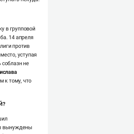
ку в групповой
уба. 14 апреля
лиги против
 место, уступая
 соблазн не
ислава
м к тому, что
Й?
шил
цы вынуждены