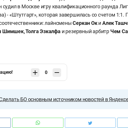
н судил в Москве игру квалификационного раунда Ли
а) - «Штутгарт», которая завершилась со счетом 1:1.
 соотечественники: лайнсмены
Серкан Ок
и
Алек Ташч
 Шимшек, Толга Эзкалфа
и резервный арбитр
Чем С
кацию!
0
Сделать БО основным источником новостей в Яндекс