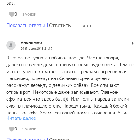
раз.
0
эмодзи
Ответить
Показать ответы 1
Анонимно
29 Января 2013
21:17
В качестве туриста побывал кое-где. Честно говоря,
далеко не везде демонстрируют семь чудес света. Тем не
менее туристов хватает. Главное - реклама агрессивная.
Например, привезут на обычный горный ручей и
расскажут легенду о девичьих слёзах. Все слушают
открыв рот. Некоторые даже записывают. Главное-
сфоткаться что здесь был))). Или толпы народа записки
суют в плачующую стену. Народу тьма.. Каждый божий
день.. Голгофа, Храм Господний, камень омовения..А гид-
Читать далее
еврей смеётся:- "Вот мол, какую крутую легенду
придумали наши предки! Легенда теперь много столетий
0
эмодзи
Израиль кормит!" И он прав! Так что пусть к нам москвичи