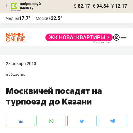
забронируй
$
82.17
€
94.84
¥
12.17
валюту
17.7°
22.5°
Челны
Москва
28 января 2013
#
общество
Москвичей посадят на
турпоезд до Казани