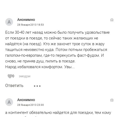
Анонимно
28 Января 2013
18:53
Если 30-40 лет назад можно было получить удовольствие
от поездки в поезде, то сейчас таких желающих не
найдётся (на поезд). Кто же захочет трое суток в жару
тащиться неизвестно куда. Потом потным пробежаться
галопом-по-европам, где-то перекусить фаст-фудом. И
сново, не приняв душ, пилить в поезде.
Народ избаловался комфортом. Увы...
0
эмодзи
Ответить
Анонимно
28 Января 2013
23:30
а контингент обязательно найдется для поездки, тем кому