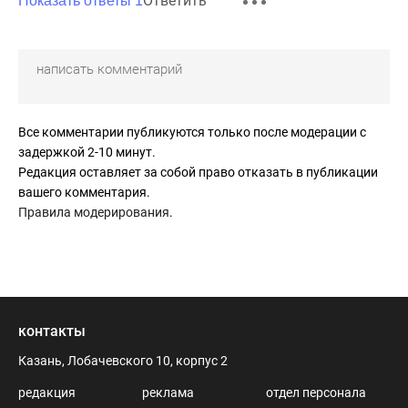
Ответить
едут. Золотое Кольцо Татарстана ждёт их. Расскажем им
Показать ответы 1
про Батыя, Грозного, Сюимбике, Шишкина, Васильева, про
Дурову, Цветаеву и т. д. Лишь бы москвичи денег
побольше с собой привозили. А качество мы подтянем...
Все комментарии публикуются только после модерации с
задержкой 2-10 минут.
Редакция оставляет за собой право отказать в публикации
вашего комментария.
Правила модерирования
.
контакты
Казань, Лобачевского 10, корпус 2
редакция
реклама
отдел персонала