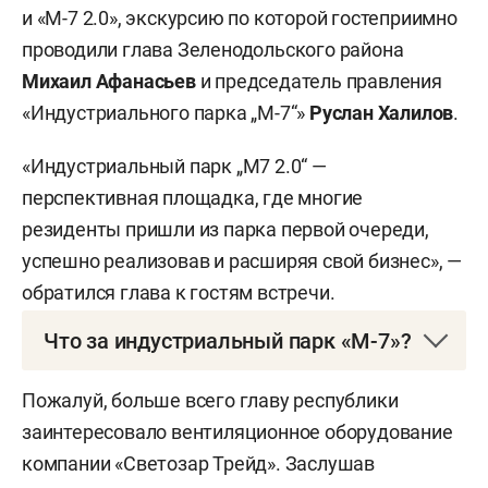
и «М-7 2.0», экскурсию по которой гостеприимно
проводили глава Зеленодольского района
Михаил Афанасьев
и председатель правления
«Индустриального парка „М-7“»
Руслан Халилов
.
«Индустриальный парк „М7 2.0“ —
перспективная площадка, где многие
резиденты пришли из парка первой очереди,
успешно реализовав и расширяя свой бизнес», —
обратился глава к гостям встречи.
Что за индустриальный парк «М-7»?
«М-7» — это первый частный промпарк в
Пожалуй, больше всего главу республики
республике, существует он уже более 15 лет — с
заинтересовало вентиляционное оборудование
2011 года. Первая площадка расположена в
компании «Светозар Трейд». Заслушав
поселке Новониколаевский площадью 39