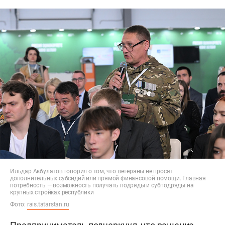
Ильдар Акбулатов говорил о том, что ветераны не просят
дополнительных субсидий или прямой финансовой помощи. Главная
потребность — возможность получать подряды и субподряды на
крупных стройках республики
Фото:
rais.tatarstan.ru