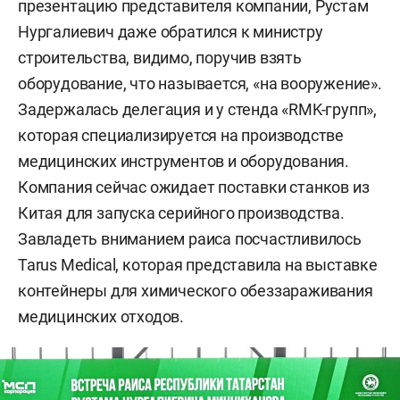
презентацию представителя компании, Рустам
гектаров.
Нургалиевич даже обратился к министру
строительства, видимо, поручив взять
У парка уже есть вторая очередь — «М-7 2.0».
оборудование, что называется, «на вооружение».
Этот проект стартовал в 2020 году. На сегодня
Задержалась делегация и у стенда «RMK-групп»,
это земельный участок промышленного
которая специализируется на производстве
назначения в статусе Greenfield общей
медицинских инструментов и оборудования.
площадью с учетом проданных участков на
Компания сейчас ожидает поставки станков из
первой линии 18 гектаров.
Китая для запуска серийного производства.
В целом на сегодня проект «М-7» включает в
Завладеть вниманием раиса посчастливилось
себя четыре промышленные площадки: «М-7»
Tarus Medical, которая представила на выставке
(Зеленодольский район РТ, поселок
контейнеры для химического обеззараживания
Новониколаевский), «М-7 2.0» (Зеленодольский
медицинских отходов.
район РТ, поселок Новониколаевский), «М-7
Шали» (Пестречинский район РТ, село Шали) и
«М-7 Услон» (Верхнеуслонский район РТ, село