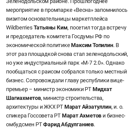
Зеленодольском районе. Прошлогоднее
мероприятие в промпарке «Весна» запомнилось
визитом основательницы маркетплейса
Wildberries
Татьяны Ким
, посетил тогда встречу
и председатель комитета Госдумы РФ по
экономической политике
Максим Топилин
. В
этот раз площадкой снова стал зеленодольский,
но уже индустриальный парк «М-7 2.0». Однако
пообщаться с раисом собрался только местный
бизнес. Сопровождали главу республики вице-
премьер – министр экономики РТ
Мидхат
Шагиахметов
, министр строительства,
архитектуры и ЖКХ РТ
Марат Айзатуллин
, и. о.
спикера Госсовета РТ
Марат Ахметов
и бизнес-
омбудсмен РТ
Фарид Абдулганиев
.