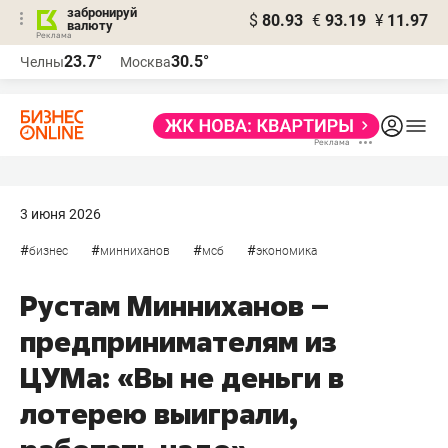
забронируй
$
80.93
€
93.19
¥
11.97
валюту
23.7°
30.5°
Челны
Москва
3 июня 2026
#
#
#
#
бизнес
минниханов
мсб
экономика
Рустам Минниханов –
предпринимателям из
ЦУМа: «Вы не деньги в
лотерею выиграли,