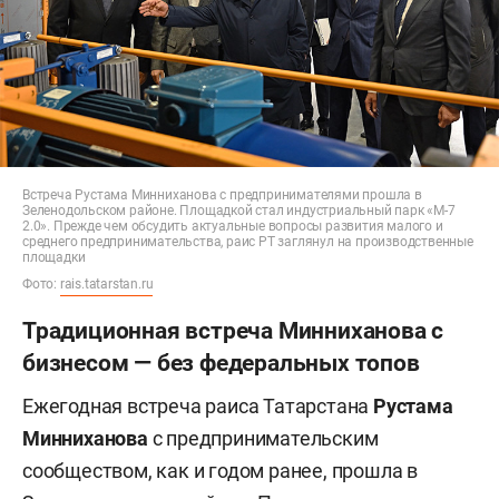
Встреча Рустама Минниханова с предпринимателями прошла в
Зеленодольском районе. Площадкой стал индустриальный парк «М-7
2.0». Прежде чем обсудить актуальные вопросы развития малого и
среднего предпринимательства, раис РТ заглянул на производственные
площадки
Фото:
rais.tatarstan.ru
Традиционная встреча Минниханова с
бизнесом — без федеральных топов
Ежегодная встреча раиса Татарстана
Рустама
Минниханова
с предпринимательским
сообществом, как и годом ранее, прошла в