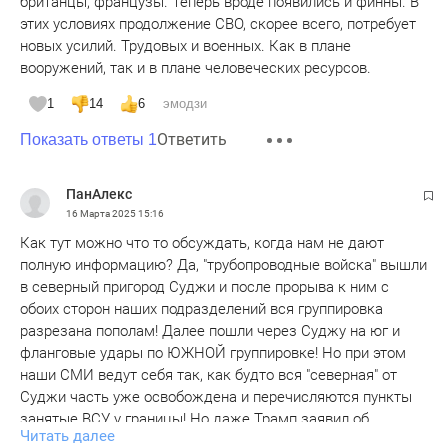
британцы, французы. Теперь вроде появились и финны. В
этих условиях продолжение СВО, скорее всего, потребует
новых усилий. Трудовых и военных. Как в плане
вооружений, так и в плане человеческих ресурсов.
1
14
6
эмодзи
Ответить
Показать ответы 1
ПанАлекс
16 Марта 2025
15:16
Как тут можно что то обсуждать, когда нам не дают
полную информацию? Да, "трубопроводные войска" вышли
в северный пригород Суджи и после прорыва к ним с
обоих сторон наших подразделений вся группировка
разрезана пополам! Далее пошли через Суджу на юг и
фланговые удары по ЮЖНОЙ группировке! Но при этом
наши СМИ ведут себя так, как будто вся "северная" от
Суджи часть уже освобождена и перечисляются пункты
занятые ВСУ у границы! Но даже Трамп заявил об
Читать далее
окружении большой группы! Да и украинские эксперты