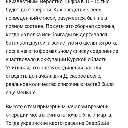
неизвестным. Вероятно, цифра в 10–15 тыс.
— 1-я танковая бригада;
будет достоверной. Как следствие, весь
приведенный список, разумеется, был не в
— 17-я тяжелая механизированная (бывшая
полном составе. По сути, это сборная солянка,
танковая) бригада;
когда из полка или бригады выдергивался
батальон-другой, а зачастую и отдельная рота,
— 22-я механизированная бригада;
после чего по формальному списку соединение
участвовало в оккупации Курской области.
— 41-я механизированная бригада;
Учитывая, что часть соединений начали
— 47-я механизированная бригада;
отводить до начала дня Д, скорее всего,
реальное количество списочных частей было
— 61-я механизированная бригада;
еще меньше.
— 78-й воздушно-десантный полк;
Вместе с тем примерным началом времени
операции можно считать ночь с 6 на 7 марта.
— 80-я воздушно-десантная бригада;
Тогда украинские картографы из DeepState