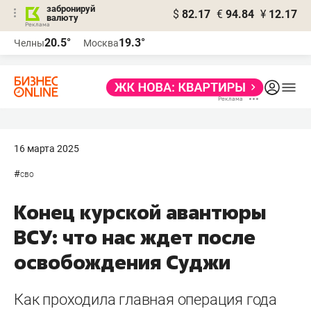
забронируй
$
82.17
€
94.84
¥
12.17
валюту
20.5°
19.3°
Челны
Москва
16 марта 2025
#
сво
Конец курской авантюры
ВСУ: что нас ждет после
освобождения Суджи
Как проходила главная операция года