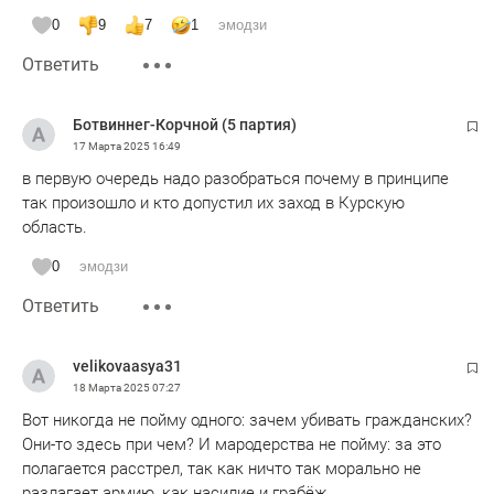
называют цифру в 7000 окруженных! А в каких локациях и
0
9
7
1
эмодзи
что там с "зачисткой" окруженных -что то нет инфы! Ну
Ответить
кроме что истекает срок ультиматума...
Ботвиннег-Корчной (5 партия)
17 Марта 2025
16:49
в первую очередь надо разобраться почему в принципе
так произошло и кто допустил их заход в Курскую
область.
0
эмодзи
Ответить
velikovaasya31
18 Марта 2025
07:27
Вот никогда не пойму одного: зачем убивать гражданских?
Они-то здесь при чем? И мародерства не пойму: за это
полагается расстрел, так как ничто так морально не
разлагает армию, как насилие и грабёж.