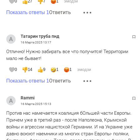
0
27
7
1
эмодзи
Ответить
Показать ответы 1
Татарин труба пнд
16 Марта 2025
13:17
Отлично! Нужно забирать все что получится! Территории
мало не бывает!
0
14
9
1
1
эмодзи
Ответить
Показать ответы 1
Rammi
16 Марта 2025
15:13
Против нас намечается коалиция бОльшей части Европы.
Причем уже в третий раз - после Наполеона, Крымской
войны и агрессии нацистской Германии. И на Украине уже
давно воюют наемники из многих стран Европы- поляки,