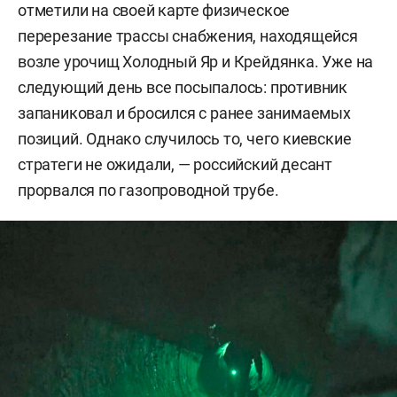
— 82-я воздушно-десантная бригада;
отметили на своей карте физическое
перерезание трассы снабжения, находящейся
— 92-я штурмовая бригада;
возле урочищ Холодный Яр и Крейдянка. Уже на
следующий день все посыпалось: противник
— 95-я воздушно-десантная бригада;
запаниковал и бросился с ранее занимаемых
— 36-я бригада морской пехоты;
позиций. Однако случилось то, чего киевские
стратеги не ожидали, — российский десант
— 501-й батальон морской пехоты;
прорвался по газопроводной трубе.
— 4-й рейнджерский полк;
— 6-й рейнджерский полк;
— 8-й полк специального назначения;
— 73-й центр морских спецопераций;
— 210-й специальный полк «Берлинг»;