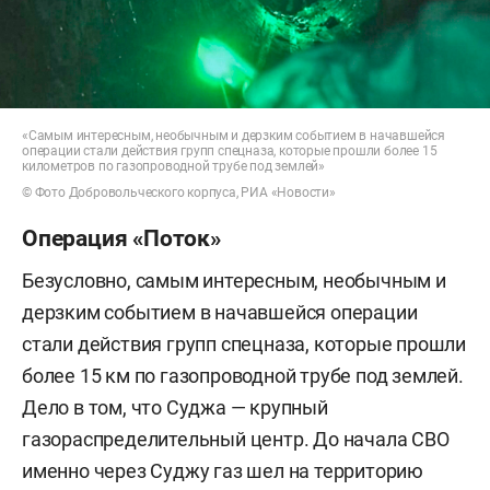
— 116-я бригада территориальной обороны;
— 117-я бригада территориальной обороны;
«Самым интересным, необычным и дерзким событием в начавшейся
операции стали действия групп спецназа, которые прошли более 15
— 156-й батальон 118-й бригады ТРО;
километров по газопроводной трубе под землей»
© Фото Добровольческого корпуса, РИА «Новости»
— 253-й штурмовой батальон «Арей» 129-й
Операция «Поток»
бригады ТРО;
Безусловно, самым интересным, необычным и
— 36-й отдельный пехотный батальон;
дерзким событием в начавшейся операции
стали действия групп спецназа, которые прошли
— батальон шейха Мансура.
более 15 км по газопроводной трубе под землей.
Дело в том, что Суджа — крупный
газораспределительный центр. До начала СВО
именно через Суджу газ шел на территорию