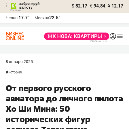
забронируй
$
82.17
€
94.84
¥
12.17
валюту
17.7°
22.5°
Челны
Москва
8 января 2025
#
история
От первого русского
авиатора до личного пилота
Хо Ши Мина: 50
исторических фигур