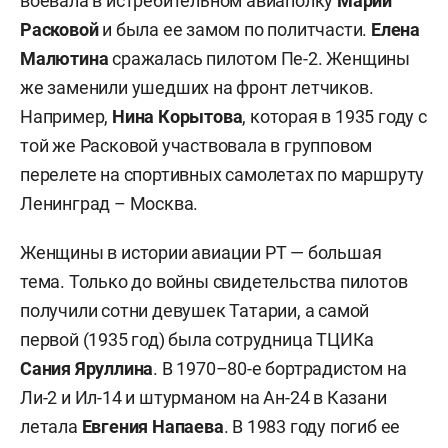
воевала в истребительном авиаполку
Марии
Расковой
и была ее замом по политчасти.
Елена
Малютина
сражалась пилотом Пе-2. Женщины
же заменили ушедших на фронт летчиков.
Например,
Нина Корытова
, которая в 1935 году с
той же Расковой участвовала в групповом
перелете на спортивных самолетах по маршруту
Ленинград – Москва.
Женщины в истории авиации РТ — большая
тема. Только до войны свидетельства пилотов
получили сотни девушек Татарии, а самой
первой (1935 год) была сотрудница ТЦИКа
Сания Яруллина
. В 1970–80-е бортрадистом на
Ли-2 и Ил-14 и штурманом на Ан-24 в Казани
летала
Евгения Напаева
. В 1983 году погиб ее