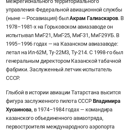
межрегионального территориального
управления Федеральной авиационной службы
(ныне — Росавиация) был
Акрам Галиаскаров
. В
1978–1981-х на Горьковском авиазаводе он
испытывал МиГ-21, МиГ-25, МиГ-31, МиГ-29УБ. В
1995–1996 годах — на Казанском авиазаводе:
летал на Ил-62М, Ту-22М3, Ту-214. С 1998-го был
генеральным директором Казанской табачной
фабрики. Заслуженный летчик-испытатель
СССР.
Глыбой в истории авиации Татарстана высится
фигура заслуженного пилота СССР
Владимира
Хусаинова
, в 1974–1984 годах — командира
казанского объединенного авиаотряда,
первостроителя международного аэропорта