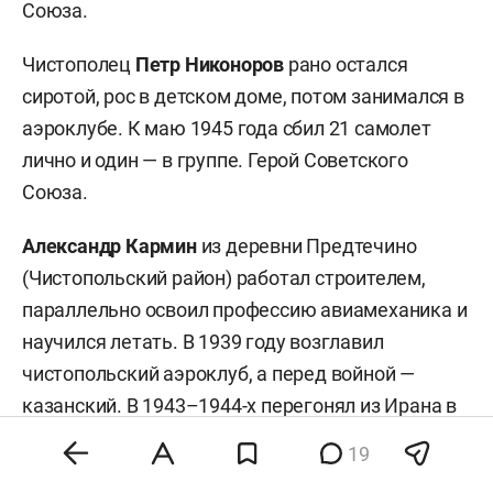
Союза.
Чистополец
Петр Никоноров
рано остался
сиротой, рос в детском доме, потом занимался в
аэроклубе. К маю 1945 года сбил 21 самолет
лично и один — в группе. Герой Советского
Союза.
Александр Кармин
из деревни Предтечино
(Чистопольский район) работал строителем,
параллельно освоил профессию авиамеханика и
научился летать. В 1939 году возглавил
чистопольский аэроклуб, а перед войной —
казанский. В 1943–1944-х перегонял из Ирана в
СССР американские ленд-лизовские
19
истребители Airacobra. 31 мая 1944 года сбил