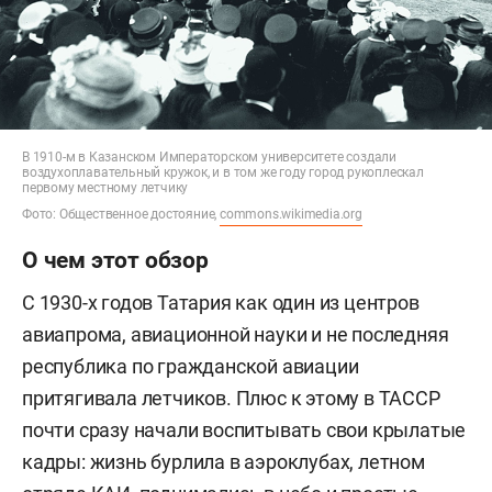
В 1910-м в Казанском Императорском университете создали
воздухоплавательный кружок, и в том же году город рукоплескал
первому местному летчику
Фото: Общественное достояние,
commons.wikimedia.org
О чем этот обзор
С 1930-х годов Татария как один из центров
авиапрома, авиационной науки и не последняя
республика по гражданской авиации
притягивала летчиков. Плюс к этому в ТАССР
почти сразу начали воспитывать свои крылатые
кадры: жизнь бурлила в аэроклубах, летном