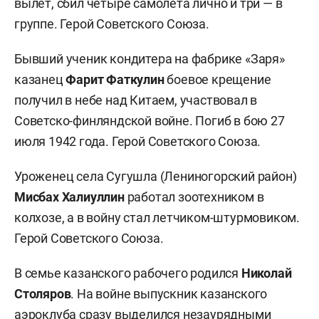
вылет, сбил четыре самолета лично и три — в
группе. Герой Советского Союза.
Бывший ученик кондитера на фабрике «Заря»
казанец
Фарит Фаткулин
боевое крещение
получил в небе над Китаем, участвовал в
Советско-финляндской войне. Погиб в бою 27
июля 1942 года. Герой Советского Союза.
Уроженец села Сугушла (Лениногорский район)
Мисбах Халиуллин
работал зоотехником в
колхозе, а в войну стал летчиком-штурмовиком.
Герой Советского Союза.
В семье казанского рабочего родился
Николай
Столяров
. На войне выпускник казанского
аэроклуба сразу выделился незаурядными