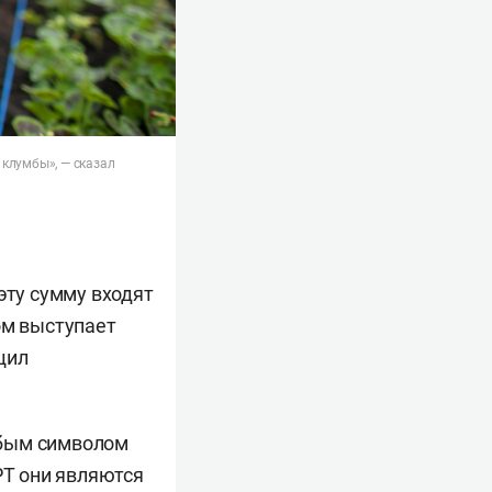
 клумбы», — сказал
эту сумму входят
ом выступает
щил
обым символом
РТ они являются