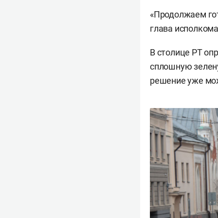
«Продолжаем гот
глава исполкома
В столице РТ оп
сплошную зелен
решение уже мож