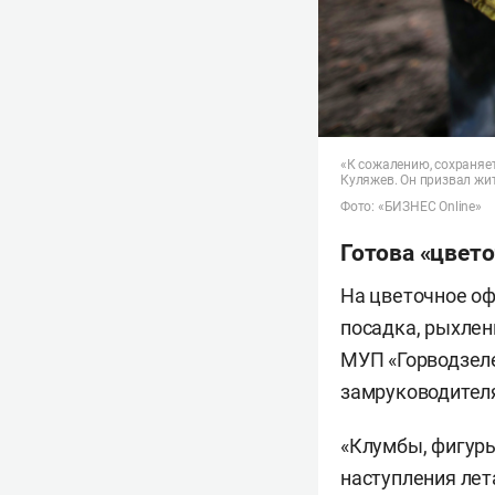
«К сожалению, сохраняе
Куляжев. Он призвал жит
Фото: «БИЗНЕС Online»
Готова «цвет
На цветочное оф
посадка, рыхлен
МУП «Горводзеле
замруководител
«Клумбы, фигур
наступления лет