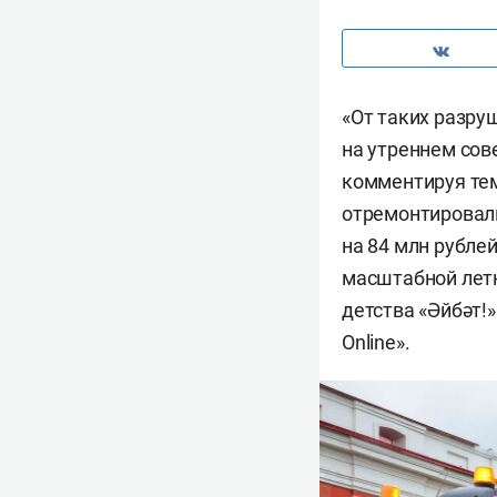
«От таких разру
на утреннем сов
комментируя тем
отремонтировали
на 84 млн рублей
масштабной летн
детства «Әйбәт!
Online».