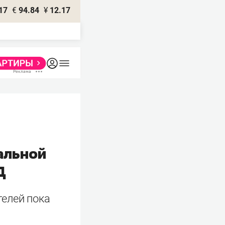
17
€
94.84
¥
12.17
альной
Д
телей пока