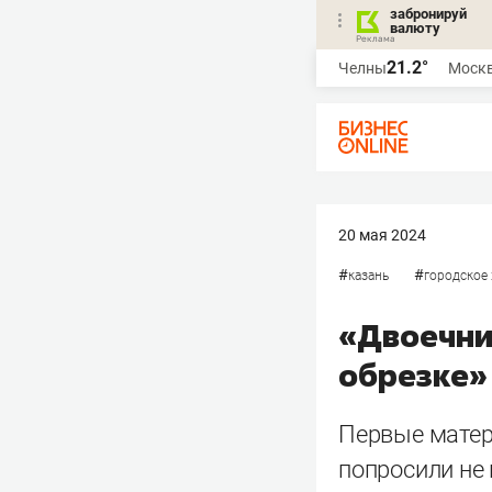
забронируй
валюту
21.2°
Челны
Моск
20 мая 2024
#
#
казань
городское
«Двоечни
обрезке»
Первые матер
попросили не