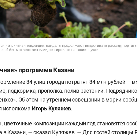
тся неприятная тенденция: вандалы продолжают выдергивать рассаду, портить
елей быть ответственными, реагировать на такие случаи
очная» программа Казани
ормление 84 улиц города потратят 84 млн рублей — в 
ие, подкормка, прополка, полив растений. Подрядчик
нхоз». Об этом на утреннем совещании в мэрии сооб
я исполкома
Игорь Куляжев
.
ы, цветочные композиции каждый год становятся ос
а в Казани, — сказал Куляжев. — Для гостей столицы 