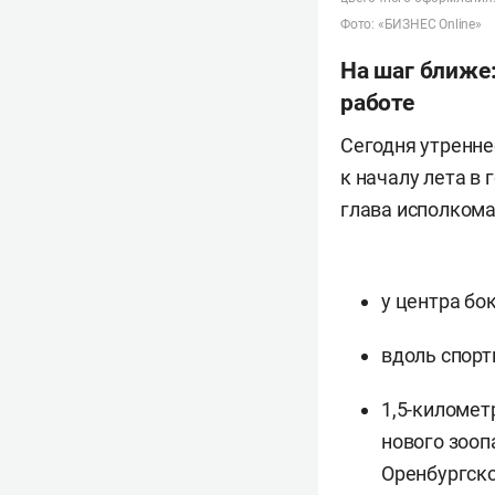
Фото: «БИЗНЕС Online»
На шаг ближе:
работе
Сегодня утренне
к началу лета в 
глава исполком
у центра бо
вдоль спорт
1,5-километ
нового зооп
Оренбургско