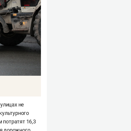
 улицах не
 культурного
 потратят 16,3
ля дорожного