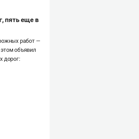
, пять еще в
орожных работ —
б этом объявил
х дорог: