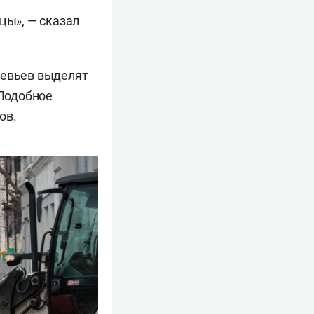
цы», — сказал
ревьев выделят
Подобное
ов.