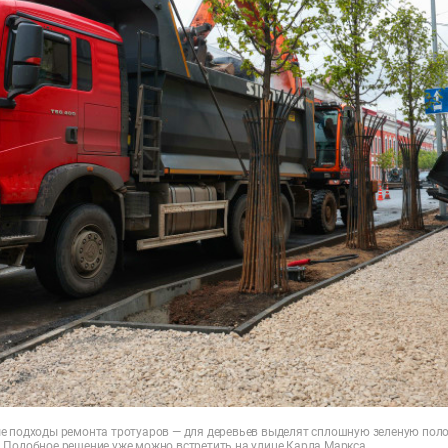
е подходы ремонта тротуаров — для деревьев выделят сплошную зеленую пол
 Подобное решение уже можно встретить на улице Карла Маркса