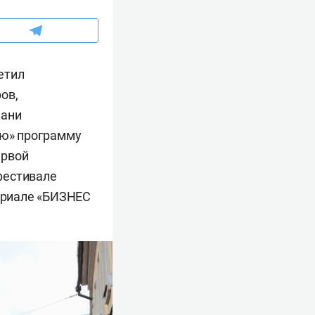
етил
ов,
зани
ую» программу
ервой
фестивале
териале «БИЗНЕС