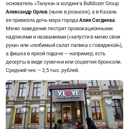
основатель «Тануки» и холдинга Bulldozer Group
Александр Орлов
(ныне в розыске), а в Казань
ее привезла дочь мэра города
Алия Сагдиева
.
Меню заведения пестрит провокационными
надписями и названиями («запусти в меню свои
руки» или «любимый салат папика с говядиной»),
а фишка в яркой подаче — например, есть
десерты в виде сумочки или соцветия брокколи.
Средний чек — 2,5 тыс. рублей.