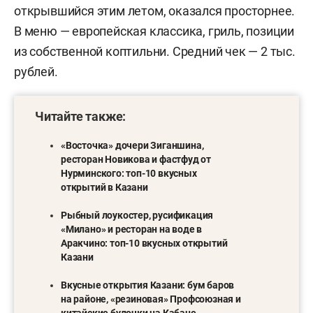
открывшийся этим летом, оказался просторнее.
В меню — европейская классика, гриль, позиции
из собственной коптильни. Средний чек — 2 тыс.
рублей.
Читайте также:
«Восточка» дочери Зиганшина,
ресторан Новикова и фастфуд от
Нурминского: топ-10 вкусных
открытий в Казани
Рыбный лоукостер, русификация
«Милано» и ресторан на воде в
Аракчино: топ-10 вкусных открытий
Казани
Вкусные открытия Казани: бум баров
на районе, «резиновая» Профсоюзная и
китайские булочки на Кабане