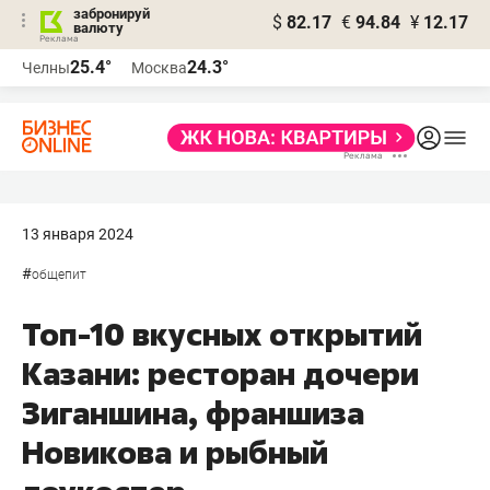
забронируй
$
82.17
€
94.84
¥
12.17
валюту
25.4°
24.3°
Челны
Москва
13 января 2024
#
общепит
Топ-10 вкусных открытий
Казани: ресторан дочери
Зиганшина, франшиза
Новикова и рыбный