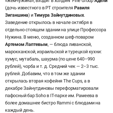
«жемчужина», входит в холдинг Fine Group
Адели
(дочь известного в РТ строителя
Равиля
Зиганшина
) и
Тимура Зайнутдиновых
.
Заведение открылось в начале октября в
отдельно стоящем здании на улице Профессора
Нужина. В меню, созданном шеф-поваром
Артемом Лаптевым
, — блюда ливанской,
марокканской, израильской и турецкой кухни:
хумус, мутабаль, шаурма (по цене 640–990
рублей), чорба и т. д. Средний чек — 2–3 тыс.
рублей. Добавим, что в том же здании
открылась вторая кофейня The Cups, а в
декабре Зайнутдиновы переформатировали
пафосный бар Soho в IT-парке им. Рамеева в
более домашнее бистро Rammi с блюдами на
каждый день.