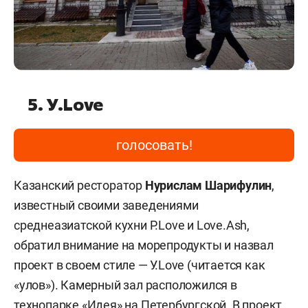
5. У.Love
голосовать!
Казанский ресторатор
Нурислам Шарифулин
,
известный своими заведениями
среднеазиатской кухни P.Love и Love.Ash,
обратил внимание на морепродукты и назвал
проект в своем стиле — У.Love (читается как
«улов»). Камерный зал расположился в
технопарке «Идея» на Петербургской. В проект