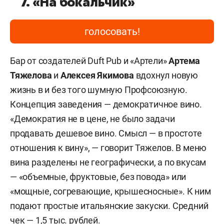
7. «На бокальчик»
голосовать!
Бар от создателей Duft Pub и «Артели»
Артема
Тяжелова
и
Алексея Якимова
вдохнул новую
жизнь в и без того шумную Профсоюзную.
Концепция заведения — демократичное вино.
«Демократия не в цене, не было задачи
продавать дешевое вино. Смысл — в простоте
отношения к вину», — говорит Тяжелов. В меню
вина разделены не географически, а по вкусам
— «объемные, фруктовые, без повода» или
«мощные, согревающие, крышесносные». К ним
подают простые итальянские закуски. Средний
чек — 1,5 тыс. рублей.