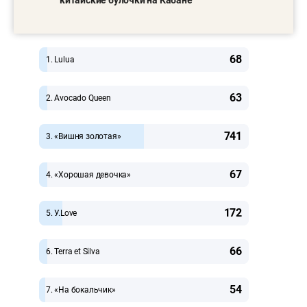
68
1. Lulua
63
2. Avocado Queen
741
3. «Вишня золотая»
67
4. «Хорошая девочка»
172
5. У.Love
66
6. Terra et Silva
54
7. «На бокальчик»