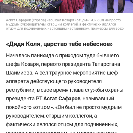
Асгат Сафаров (справа) называл Козаря «отцом»: «Он был не просто
мудрым руководителем, старшим коллегой, а фактически являлся
отцом для подчиненных, настоящим наставником, примером для всех»
«Дядя Коля, царство тебе небесное»
Началась панихида с приходом туда бывшего
шефа Козаря, первого президента Татарстана
Шаймиева. А вел траурное мероприятие шеф
аппарата действующего руководителя
республики, в свое время глава службы охраны
президента РТ
Асгат Сафаров
, называвший
покойного «отцом». «Он был не просто мудрым
руководителем, старшим коллегой, а
фактически являлся отцом для подчиненных,
настоящим наставником, примером для всех, —