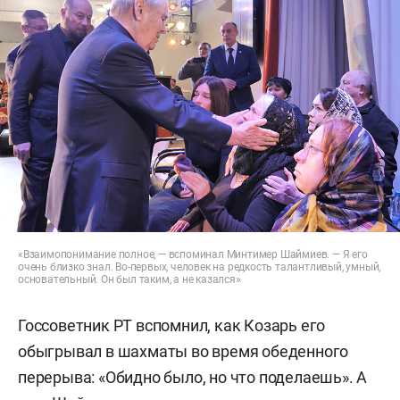
«Взаимопонимание полное, — вспоминал Минтимер Шаймиев. — Я его
очень близко знал. Во-первых, человек на редкость талантливый, умный,
основательный. Он был таким, а не казался»
Госсоветник РТ вспомнил, как Козарь его
обыгрывал в шахматы во время обеденного
перерыва: «Обидно было, но что поделаешь». А