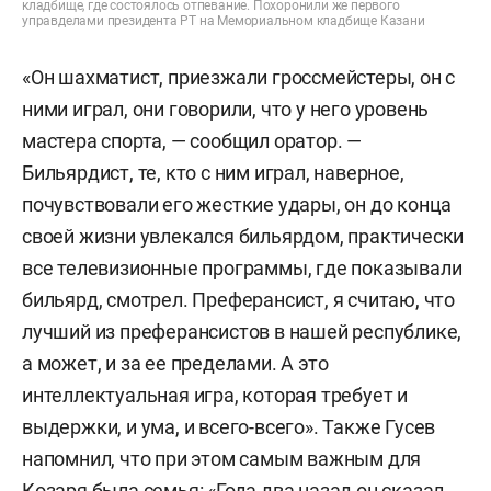
кладбище, где состоялось отпевание. Похоронили же первого
управделами президента РТ на Мемориальном кладбище Казани
«Он шахматист, приезжали гроссмейстеры, он с
ними играл, они говорили, что у него уровень
мастера спорта, — сообщил оратор. —
Бильярдист, те, кто с ним играл, наверное,
почувствовали его жесткие удары, он до конца
своей жизни увлекался бильярдом, практически
все телевизионные программы, где показывали
бильярд, смотрел. Преферансист, я считаю, что
лучший из преферансистов в нашей республике,
а может, и за ее пределами. А это
интеллектуальная игра, которая требует и
выдержки, и ума, и всего-всего». Также Гусев
напомнил, что при этом самым важным для
Козаря была семья: «Года два назад он сказал,