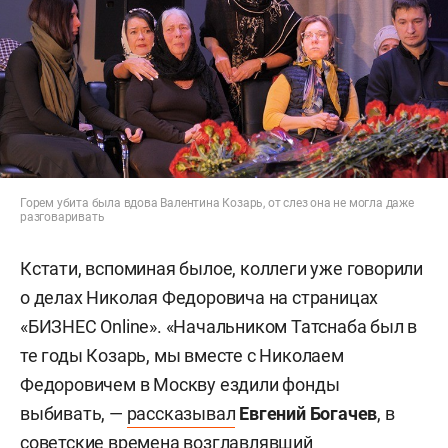
Горем убита была вдова Валентина Козарь, от слез она не могла даже
разговаривать
Кстати, вспоминая былое, коллеги уже говорили
о делах Николая Федоровича на страницах
«БИЗНЕС Online». «Начальником Татснаба был в
те годы Козарь, мы вместе с Николаем
Федоровичем в Москву ездили фонды
выбивать, —
рассказывал
Евгений Богачев
, в
советские времена возглавлявший