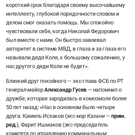
короткий срок благодаря своему высочайшему
интеллекту, глубокой порядочности словом и
делом смог оказать помощь. Мы спокойно
чувствовали себя, когда Николай Федорович
был вместе с нами. Он быстро завоевал
авторитет в системе МВД, в глаза и за глаза его
называли дядя Коля, к большому сожалению, у
нас другого дяди Коли не будет».
Близкий друг покойного — экс-глава ФСБ по РТ
генерал-майор
Александр Гусев
— напомнил о
дружбе, которая зародилась в комсомоле более
50 лет назад: «Нас в основном было четыре
друга: Камиль Исхаков (
экс-мэр Казани
—
прим.
ред.
), Фарит Ишмаков (
экс-председатель
комитета по управлению коммунальным