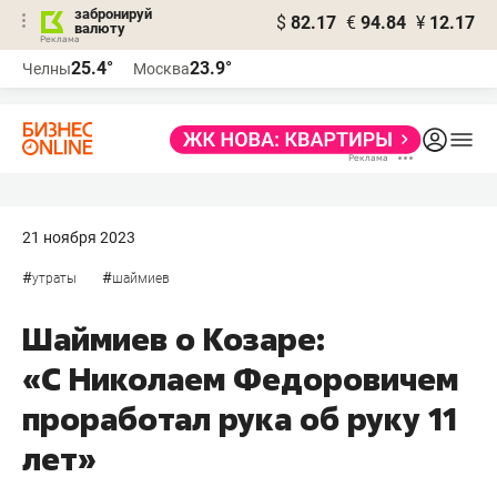
забронируй
$
82.17
€
94.84
¥
12.17
валюту
25.4°
23.9°
Челны
Москва
21 ноября 2023
#
#
утраты
шаймиев
Шаймиев о Козаре:
«С Николаем Федоровичем
проработал рука об руку 11
лет»