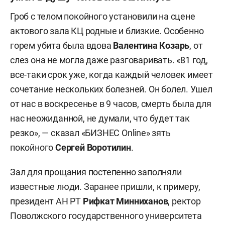
Гроб с телом покойного установили на сцене
актового зала КЦ родные и близкие. Особенно
горем убита была вдова
Валентина Козарь
, от
слез она не могла даже разговаривать. «81 год,
все-таки срок уже, когда каждый человек имеет
сочетание нескольких болезней. Он болел. Ушел
от нас в воскресенье в 9 часов, смерть была для
нас неожиданной, не думали, что будет так
резко», — сказал «БИЗНЕС Online» зять
покойного
Сергей Воротилин
.
Зал для прощания постепенно заполняли
известные люди. Заранее пришли, к примеру,
президент АН РТ
Рифкат Минниханов
, ректор
Поволжского государственного университета