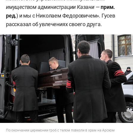
имуществом администрации Казани
—
прим.
ред.
) и мы с Николаем Федоровичем». Гусев
рассказал об увлечениях своего друга.
По окончании церемонии гроб с телом повезли в храм на Арском