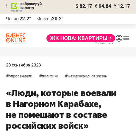
забронируй
$
82.17
€
94.84
¥
12.17
валюту
22.2°
20.2°
Челны
Москва
23 сентября 2023
#
#
#
опрос недели
политика
международная жизнь
«Люди, которые воевали
в Нагорном Карабахе,
не помешают в составе
российских войск»