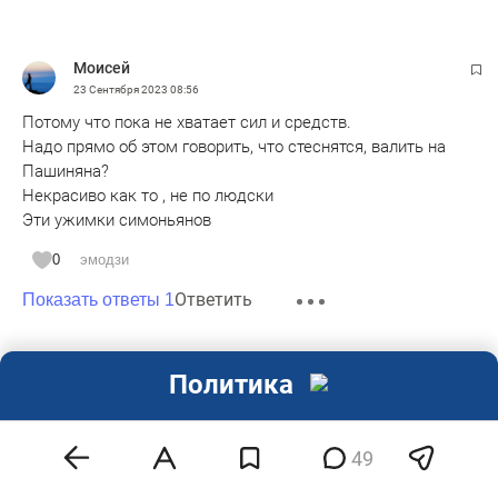
Моисей
23 Сентября 2023
08:56
Потому что пока не хватает сил и средств.
Надо прямо об этом говорить, что стеснятся, валить на
Пашиняна?
Некрасиво как то , не по людски
Эти ужимки симоньянов
0
эмодзи
Ответить
Показать ответы 1
Грабь награбленное
Политика
23 Сентября 2023
09:08
Ответы в стиле "Все по плану".
Министр иностранных дел Армении Арарат Мирзоян
49
призвал ООН срочно вмешаться. При этом он предложил
заменить российских военнослужащих миротворческого