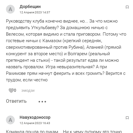
Дорбещин
12 Апреля 2023
14:37
Руководству клуба конечно виднее, но... За что можно
предъявить Уткульбаеву? За домашнюю ничью с
Велесом, которая видимо и стала приговором. Потому что
гостевые ничьи с Камазом (крепкий середняк,
сверхмотивированный против Рубина), Аланией (прямой
конкурент за второе место) и Волгарем (реальный
претендент на стыки) - такой результат едва ли можно
назвать провалом. Игра невыразительная? А при
Рахимове прям начнут феерить и всех громить? Верится с
трудом, если честно
0
эмодзи
Ответить
Навуходоносор
12 Апреля 2023
16:43
Команда пошла по рукам... Ни к чему путному это точно