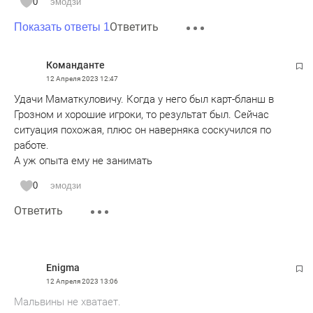
0
эмодзи
Ответить
Показать ответы 1
Команданте
12 Апреля 2023
12:47
Удачи Маматкуловичу. Когда у него был карт-бланш в
Грозном и хорошие игроки, то результат был. Сейчас
ситуация похожая, плюс он наверняка соскучился по
работе.
А уж опыта ему не занимать
0
эмодзи
Ответить
Enigma
12 Апреля 2023
13:06
Мальвины не хватает.