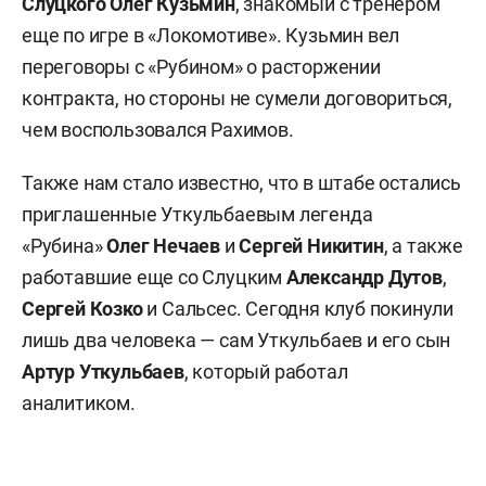
Слуцкого
Олег Кузьмин
, знакомый с тренером
еще по игре в «Локомотиве». Кузьмин вел
переговоры с «Рубином» о расторжении
контракта, но стороны не сумели договориться,
чем воспользовался Рахимов.
Также нам стало известно, что в штабе остались
приглашенные Уткульбаевым легенда
«Рубина»
Олег
Нечаев
и
Сергей Никитин
, а также
работавшие еще со Слуцким
Александр
Дутов
,
Сергей
Козко
и Сальсес. Сегодня клуб покинули
лишь два человека — сам Уткульбаев и его сын
Артур Уткульбаев
, который работал
аналитиком.