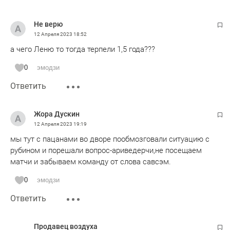
Не верю
12 Апреля 2023
18:52
а чего Леню то тогда терпели 1,5 года???
0
эмодзи
Ответить
Жора Дускин
12 Апреля 2023
19:19
мы тут с пацанами во дворе пообмозговали ситуацию с
рубином и порешали вопрос-ариведерчи,не посещаем
матчи и забываем команду от слова савсэм.
0
эмодзи
Ответить
Продавец воздуха