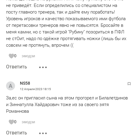
не приведёт. Если определились со специалистом на
посту главного тренера, так и дайте ему поработать!
Уровень игроков и качество показываемого ими футбола
от перетасовки тренеров явно не повысятся. Бросайте в
меня камни, но с такой игрой "Рубину" позориться в ПФЛ
не стОит, надо по одёжке протягивать ножки (лишь бы их
совсем не протянуть, впрочем ((
0
эмодзи
Ответить
NS58
12 Апреля 2023
18:15
За,ес он пригласил сына на этом прогорел и Билалетдинов
и Зиннатулла Хайдарович тоже из за своего зятя
Романнова
0
эмодзи
Ответить