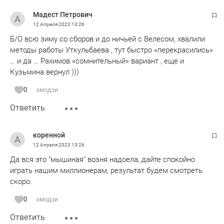
игроками, задачи не решает, молодёжь не развивает ну
Мадест Петрович
вот вообще непонятное назначение. Будем смотреть, хоть
12 Апреля 2023
13:26
Алания и Енисей сами буксуют, но боюсь кто то из них и
Б/О всю зиму со сборов и до ничьей с Велесом, хвалили
подвинет нас со второго места, ну, а в стыках шансов у
методы работы Уткульбаева , тут быстро «перекрасились»
нас ровно ноль.
… и да … Рахимов «сомнительный» вариант , еще и
Кузьмина вернул )))
0
эмодзи
Ответить
коренной
12 Апреля 2023
13:26
Да вся это "мышиная" возня надоела, дайте спокойно
играть нашим миллионерам, результат будем смотреть
скоро.
0
эмодзи
Ответить