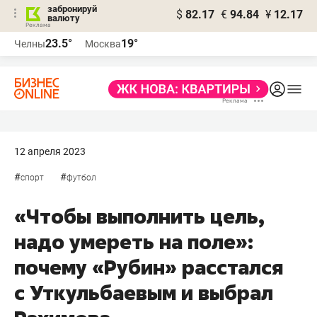
забронируй
$
82.17
€
94.84
¥
12.17
валюту
23.5°
19°
Челны
Москва
12 апреля 2023
#
#
спорт
футбол
«Чтобы выполнить цель,
надо умереть на поле»:
почему «Рубин» расстался
с Уткульбаевым и выбрал