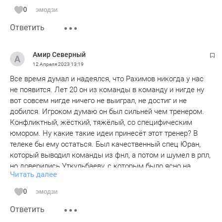
0
эмодзи
Ответить
Амир Северный
12 Апреля 2023
13:19
Все время думал и надеялся, что Рахимов никогда у нас
не появится. Лет 20 он из команды в команду и нигде ну
вот совсем нигде ничего не выиграл, не достиг и не
добился. Игроком думаю он был сильней чем тренером.
Конфликтный, жёсткий, тяжёлый, со специфическим
юмором. Ну какие такие идеи принесёт этот тренер? В
телеке бы ему остаться. Был качественный спец Юран,
который выводил команды из фнл, а потом и шумел в рпл,
но доверились Уткульбаеву, с которым было ясно на
Читать далее
99процентов, что будет всегда 0-0 и 1-0,ну не может
человек другого и с чего вдруг от него стали требовать
0
эмодзи
красоту и града голов то же совсем непонятно. Играть
Ответить
осталось немного, а сейчас опять новые требования,
новые люди. Рахимов во всех командах конфликтует с