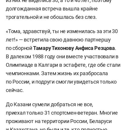
из них не виделись 30, а то и 40 лет, поэтому
долгожданная встреча вышла крайне
трогательной и не обошлась без слез.
«Тома, здравствуй, ты не изменилась за эти 30
лет!» — встретила свою давнюю партнершу
по сборной
Тамару Тихонову Анфиса Резцова
.
В далеком 1988 году они вместе участвовали в
Олимпиаде в Калгари в эстафете, где обе стали
чемпионками. Затем жизнь их разбросала
по России, и подруги смогли увидеться только
сейчас.
До Казани сумели добраться не все,
приехал только 31 спортсмен-ветеран. Многие
проживают на территории России, Беларуси
и Казахстана, но были и те, кто полностью