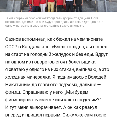
Такие собрания сборной хотят сделать доброй традицией. Пока
непонятно, где именно они будут проходить и в какие даты, но ясно
одно — ветеранам спорта это крайне важно и полезно
Сахнов вспоминал, как бежал на чемпионате
СССР в Кандалакше. «Было холодно, а я пошел
на старт на голодный желудок и без еды. Вдруг
на одном из поворотов стоят болельщики,
я хватаю у одного из них стакан, выпиваю, а это
холодная минералка. Я поднимаюсь с Володей
Никитиным до главного подъема, дальше —
финиш. Спрашиваю у него: „Мы будем
финишировать вместе или как-то поделим?“
И тут меня выворачивает. А он как рванул
вперед и пришел первым. Сижу уже сам после