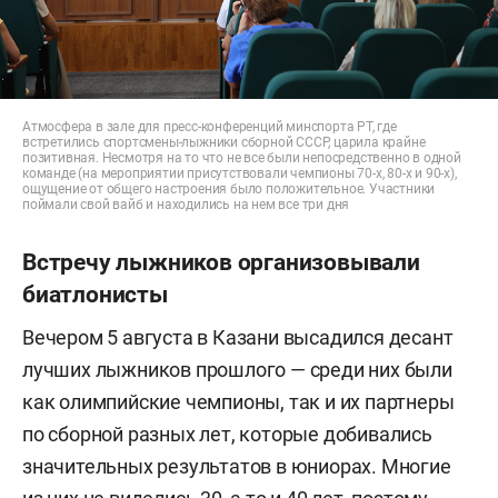
Атмосфера в зале для пресс-конференций минспорта РТ, где
встретились спортсмены-лыжники сборной СССР, царила крайне
позитивная. Несмотря на то что не все были непосредственно в одной
команде (на мероприятии присутствовали чемпионы 70-х, 80-х и 90-х),
ощущение от общего настроения было положительное. Участники
поймали свой вайб и находились на нем все три дня
Встречу лыжников организовывали
биатлонисты
Вечером
5 августа в Казани
высадился десант
лучших лыжников прошлого — среди них были
как олимпийские чемпионы, так и их партнеры
по сборной разных лет, которые добивались
значительных результатов в юниорах. Многие