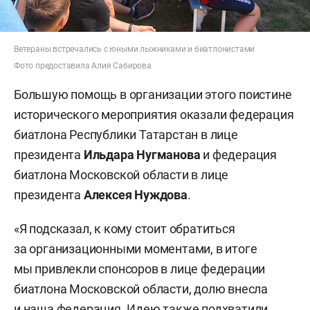
Ветераны встречались с юными лыжниками и биатлонистами
Фото предоставила Алия Сабирова
Большую помощь в организации этого поистине
исторического мероприятия оказали федерация
биатлона Республики Татарстан в лице
президента
Ильдара Нугманова
и федерация
биатлона Московской области в лице
президента
Алексея Нуждова
.
«Я подсказал, к кому стоит обратиться
за организационными моментами, в итоге
мы привлекли спонсоров в лице федерации
биатлона Московской области, долю внесла
и наша федерация. Идею также подхватили