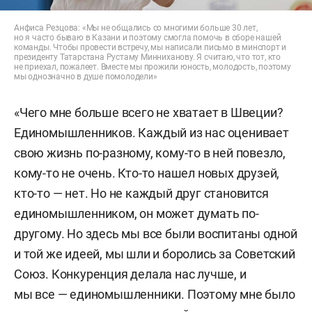
Анфиса Резцова: «Мы не общались со многими больше 30 лет,
но я часто бываю в Казани и поэтому смогла помочь в сборе нашей
команды. Чтобы провести встречу, мы написали письмо в минспорт и
президенту Татарстана Рустаму Минниханову. Я считаю, что тот, кто
не приехал, пожалеет. Вместе мы прожили юность, молодость, поэтому
мы однозначно в душе помолодели»
«Чего мне больше всего не хватает в Швеции?
Единомышленников. Каждый из нас оценивает
свою жизнь по-разному, кому-то в ней повезло,
кому-то не очень. Кто-то нашел новых друзей,
кто-то — нет. Но не каждый друг становится
единомышленником, он может думать по-
другому. Но здесь мы все были воспитаны одной
и той же идеей, мы шли и боролись за Советский
Союз. Конкуренция делала нас лучше, и
мы все — единомышленники. Поэтому мне было