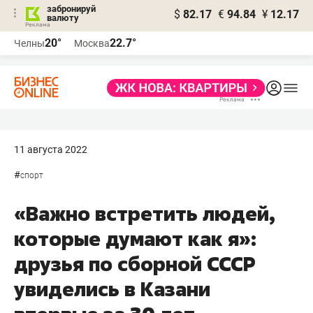
забронируй
$
82.17
€
94.84
¥
12.17
валюту
20°
22.7°
Челны
Москва
11 августа 2022
#
спорт
«Важно встретить людей,
которые думают как я»:
друзья по сборной СССР
увиделись в Казани