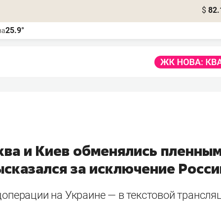
$
82.
25.9°
ва
ква и Киев обменялись пленным
ысказался за исключение Росси
ецоперации на Украине — в текстовой трансл