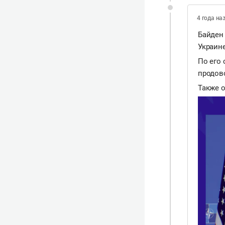
4 года на
Байден 
Украине
По его
продов
Также о