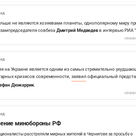
зад
льше не являются хозяевами планеты, однополярному миру пр
 зампредседателя совбеза
Дмитрий Медведев
в интервью РИА "
обновл
зад
ия на Украине является одним из самых стремительно ухудшаю
тарных кризисов современности,
заявил
официальный представ
ефан Дюжаррик
.
обновл
зад
ление минобороны РФ
ционалисты расстреляли мирных жителей в Чернигове за просьбу о