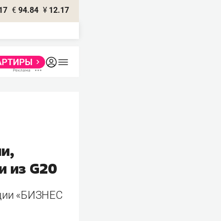
17
€
94.84
¥
12.17
и,
и из G20
яции «БИЗНЕС