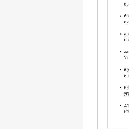
вы
бо
ок
ав
по
за
Ук
в 
ин
ин
уг
дл
РФ