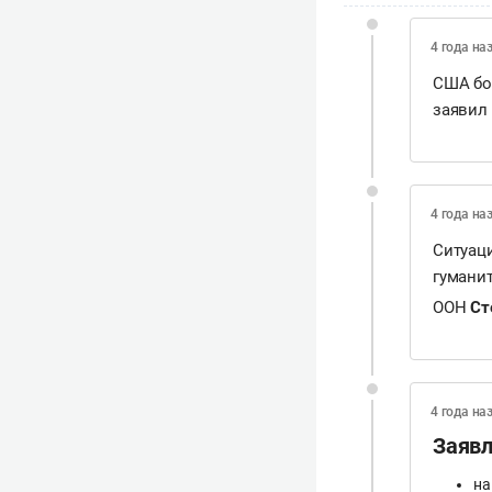
4 года на
США бо
заявил
4 года на
Ситуац
гумани
ООН
Ст
4 года на
Заяв
на