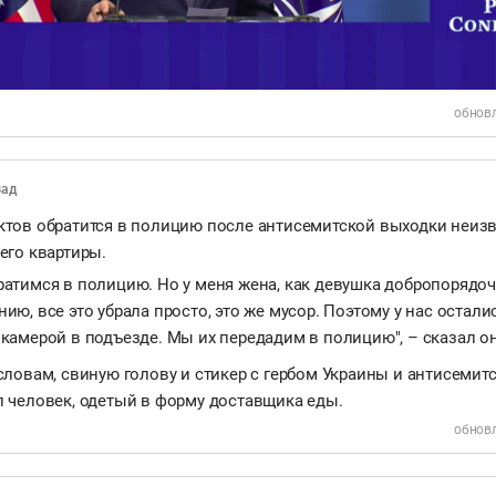
обновл
зад
ктов обратится в полицию после антисемитской выходки неизв
его квартиры.
атимся в полицию. Но у меня жена, как девушка добропорядоч
ию, все это убрала просто, это же мусор. Поэтому у нас остали
камерой в подъезде. Мы их передадим в полицию", – сказал о
словам, свиную голову и стикер с гербом Украины и антисеми
л человек, одетый в форму доставщика еды.
обновл