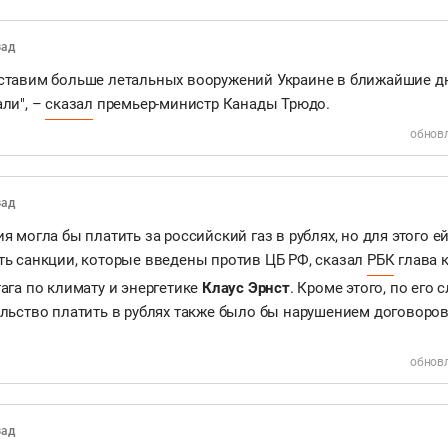
зад
ставим больше летальных вооружений Украине в ближайшие дн
ли", –
сказал
премьер-министр Канады Трюдо.
обновл
зад
я могла бы платить за российский газ в рублях, но для этого 
ть санкции, которые введены против ЦБ РФ, сказал
РБК
глава 
ага по климату и энергетике
Клаус Эрнст
. Кроме этого, по его 
льство платить в рублях также было бы нарушением договоров
обновл
зад