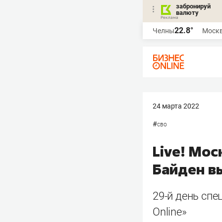
забронируй
валюту
22.8°
Челны
Моск
24 марта 2022
#
сво
Live! Мос
Байден в
29-й день сп
Online»