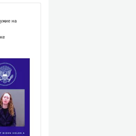
ружие на
тке