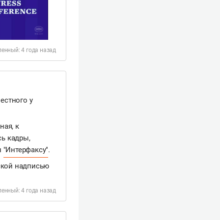
енный: 4 года назад
естного у
ная, к
сь кадры,
н
"Интерфаксу"
.
тской надписью
енный: 4 года назад