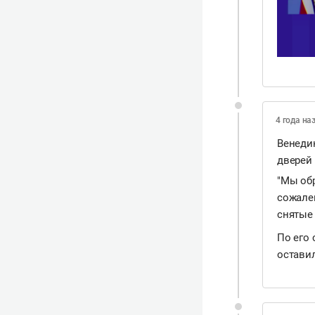
4 года на
Венеди
дверей 
"Мы обр
сожален
снятые 
По его 
остави