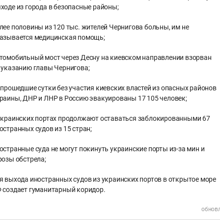
ходе из города в безопасные районы;
лее половины из 120 тыс. жителей Чернигова больны, им не
азывается медицинская помощь;
томобильный мост через Десну на киевском направлении взорван
 указанию главы Чернигова;
 прошедшие сутки без участия киевских властей из опасных районов
раины, ДНР и ЛНР в Россию эвакуированы 17 105 человек;
украинских портах продолжают оставаться заблокированными 67
остранных судов из 15 стран;
остранные суда не могут покинуть украинские порты из-за мин и
розы обстрела;
я выхода иностранных судов из украинских портов в открытое море
 создает гуманитарный коридор.
обновл