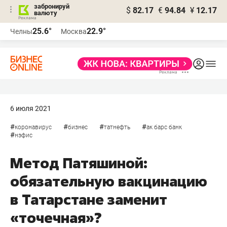
забронируй
$
82.17
€
94.84
¥
12.17
валюту
25.6°
22.9°
Челны
Москва
6 июля 2021
#
#
#
#
коронавирус
бизнес
татнефть
ак барс банк
#
нэфис
Метод Патяшиной:
обязательную вакцинацию
в Татарстане заменит
«точечная»?