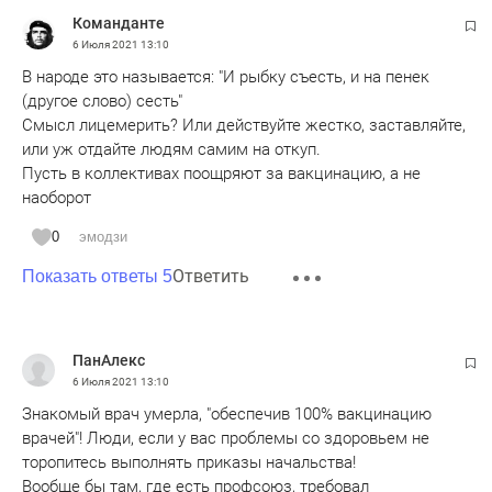
Команданте
6 Июля 2021
13:10
В народе это называется: "И рыбку съесть, и на пенек
(другое слово) сесть"
Смысл лицемерить? Или действуйте жестко, заставляйте,
или уж отдайте людям самим на откуп.
Пусть в коллективах поощряют за вакцинацию, а не
наоборот
0
эмодзи
Ответить
Показать ответы 5
ПанАлекс
6 Июля 2021
13:10
Знакомый врач умерла, "обеспечив 100% вакцинацию
врачей"! Люди, если у вас проблемы со здоровьем не
торопитесь выполнять приказы начальства!
Вообще бы там, где есть профсоюз, требовал