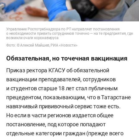
Управление Роспотребнадзора по РТ направляет постановления
о необходимости привить сотрудников точечно — на те предприятия, где
возникли очаги коронавируса
Фото: © Алексей Майшев, РИА «Новости»
Обязательная, но точечная вакцинация
Приказ ректора КГАСУ об обязательной
вакцинации преподавателей, сотрудников
и студентов старше 18 лет стал публичным
прецедентом, показывающим, что в Татарстане
навязчивый прививочный сервис тоже есть.
Но если в части регионов издается общее
постановление, под которое попадают
отдельные категории граждан (прежде всего