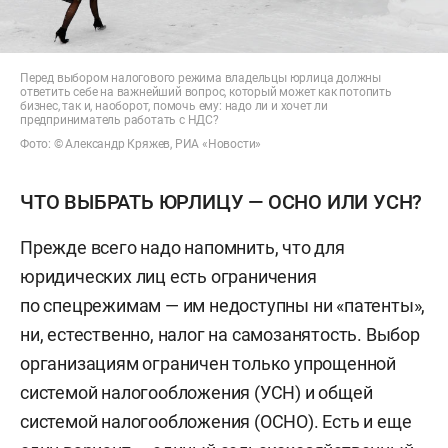
Перед выбором налогового режима владельцы юрлица должны
ответить себе на важнейший вопрос, который может как потопить
бизнес, так и, наоборот, помочь ему: надо ли и хочет ли
предприниматель работать с НДС?
Фото: © Александр Кряжев, РИА «Новости»
ЧТО ВЫБРАТЬ ЮРЛИЦУ — ОСНО ИЛИ УСН?
Прежде всего надо напомнить, что для
юридических лиц есть ограничения
по спецрежимам — им недоступны ни «патенты»,
ни, естественно, налог на самозанятость. Выбор
организациям ограничен только упрощенной
системой налогообложения (УСН) и общей
системой налогообложения (ОСНО). Есть и еще