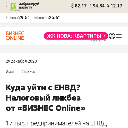
забронируй
$
82.17
€
94.84
¥
12.17
валюту
29.5°
25.6°
Челны
Москва
29 декабря 2020
#
#
мсб
бизнес
Куда уйти с ЕНВД?
Налоговый ликбез
от «БИЗНЕС Online»
17 тыс. предпринимателей на ЕНВД