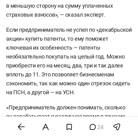
в меньшую сторону на сумму уплаченных
страховых взносов», — сказал эксперт.
Если предприниматель не успел по «декабрьской
акции» купить патенты, то ему поможет
ключевая их особенность — патенты
необязательно покупать на целый год. Можно
приобрести его на месяц, два, три и так далее
вплоть до 11. Это позволяет бизнесменам
сэкономить, так как можно один отрезок сидеть
на ПСН, а другой — на УСН.
«Предприниматель должен понимать, сколько
он зарабатывает в различное время в течение
года. Большинство бизнесов подвержено
24
сезонности, следовательно, в один отрезок