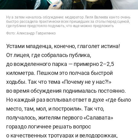
Ну а затем началось обсуждение: модератор Лиля Валеева как-то очень
быстро рассадила практически всех пришедших за столы перед сценой,
где публике предстояло подумать, что еще можно предложить
Фото: Александр Гавриленко
Устами младенца, конечно, глаголет истина!
От лицея, где собралась публика,
до вожделенного парка — примерно 2–2,5
километра. Пешком это полчаса быстрой
ходьбы. Так что тема «Почему не у нас?!»
во время обсуждения поднималась постоянно.
Но каждый раз всплывал ответ в духе «где было
место, там, мол, и построили». Так что,
получалось, жителям первого «Салавата»
гораздо логичнее решать вопрос
о качественных тротуарах и велодорожках,