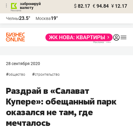
забронируй
$
82.17
€
94.84
¥
12.17
валюту
23.5°
19°
Челны
Москва
28 сентября 2020
#
#
общество
строительство
Раздрай в «Салават
Купере»: обещанный парк
оказался не там, где
мечталось