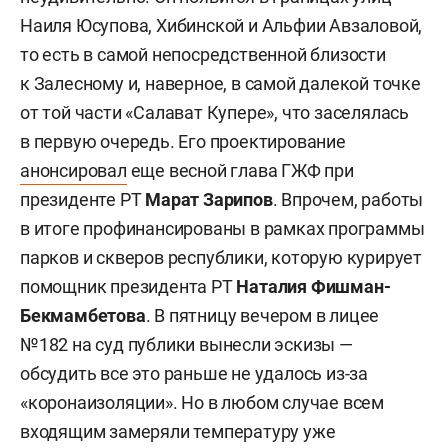
Наиля Юсупова, Хибинской и Альфии Авзаловой,
то есть в самой непосредственной близости
к Залесному и, наверное, в самой далекой точке
от той части «Салават Купере», что заселялась
в первую очередь. Его проектирование
анонсировал
еще весной глава ГЖФ при
президенте РТ
Марат Зарипов
. Впрочем, работы
в итоге профинансированы в рамках программы
парков и скверов республики, которую курирует
помощник президента РТ
Наталия Фишман-
Бекмамбетова
. В пятницу вечером в лицее
№182 на суд публики вынесли эскизы —
обсудить все это раньше не удалось из-за
«коронаизоляции». Но в любом случае всем
входящим замеряли температуру уже