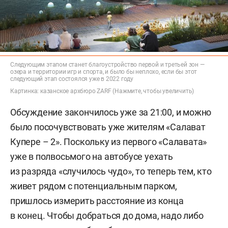
Следующим этапом станет благоустройство первой и третьей зон —
озера и территории игр и спорта, и было бы неплохо, если бы этот
следующий этап состоялся уже в 2022 году
Картинка: казанское архбюро ZARF (Нажмите, чтобы увеличить)
Обсуждение закончилось уже за 21:00, и можно
было посочувствовать уже жителям «Салават
Купере – 2». Поскольку из первого «Салавата»
уже в полвосьмого на автобусе уехать
из разряда «случилось чудо», то теперь тем, кто
живет рядом с потенциальным парком,
пришлось измерить расстояние из конца
в конец. Чтобы добраться до дома, надо либо