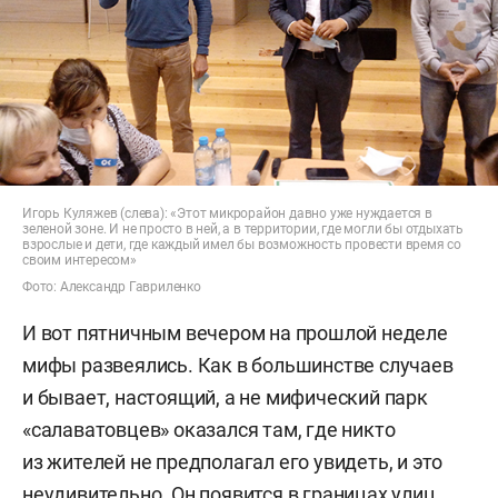
Игорь Куляжев (слева): «Этот микрорайон давно уже нуждается в
зеленой зоне. И не просто в ней, а в территории, где могли бы отдыхать
взрослые и дети, где каждый имел бы возможность провести время со
своим интересом»
Фото: Александр Гавриленко
И вот пятничным вечером на прошлой неделе
мифы развеялись. Как в большинстве случаев
и бывает, настоящий, а не мифический парк
«салаватовцев» оказался там, где никто
из жителей не предполагал его увидеть, и это
неудивительно. Он появится в границах улиц