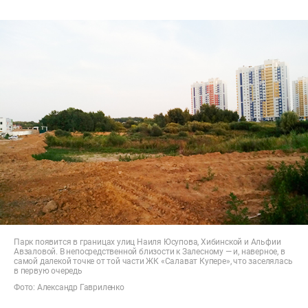
Парк появится в границах улиц Наиля Юсупова, Хибинской и Альфии
Авзаловой. В непосредственной близости к Залесному — и, наверное, в
самой далекой точке от той части ЖК «Салават Купере», что заселялась
в первую очередь
Фото: Александр Гавриленко