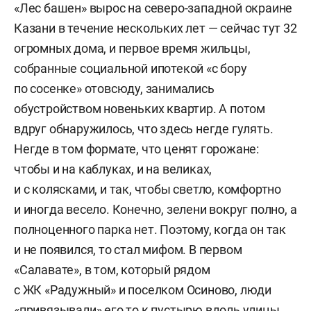
«Лес башен» вырос на северо-западной окраине
Казани в течение нескольких лет — сейчас тут 32
огромных дома, и первое время жильцы,
собранные социальной ипотекой «с бору
по сосенке» отовсюду, занимались
обустройством новеньких квартир. А потом
вдруг обнаружилось, что здесь негде гулять.
Негде в том формате, что ценят горожане:
чтобы и на каблуках, и на великах,
и с колясками, и так, чтобы светло, комфортно
и иногда весело. Конечно, зелени вокруг полно, а
полноценного парка нет. Поэтому, когда он так
и не появился, то стал мифом. В первом
«Салавате», в том, который рядом
с ЖК «Радужный» и поселком Осиново, люди
«привязывали» его то к пустырю вдоль улицы