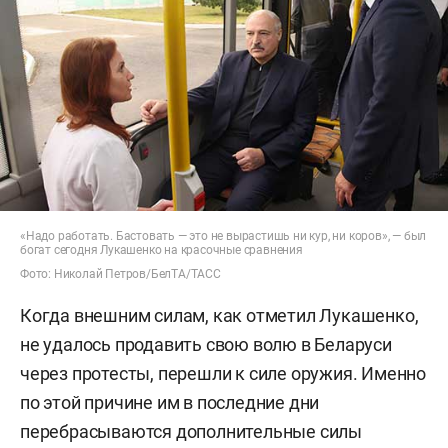
«Надо работать. Бастовать — это не вырастишь ни кур, ни коров», — был
богат сегодня Лукашенко на красочные сравнения
Фото: Николай Петров/БелТА/ТАСС
Когда внешним силам, как отметил Лукашенко,
не удалось продавить свою волю в Беларуси
через протесты, перешли к силе оружия. Именно
по этой причине им в последние дни
перебрасываются дополнительные силы