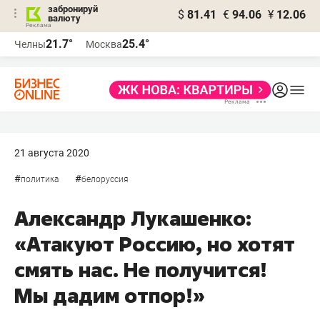
забронируй
$
81.41
€
94.06
¥
12.06
валюту
21.7°
25.4°
Челны
Москва
21 августа 2020
#
#
политика
белоруссия
Александр Лукашенко:
«Атакуют Россию, но хотят
смять нас. Не получится!
Мы дадим отпор!»