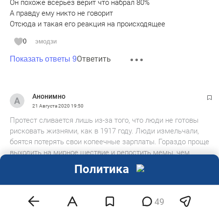
Он похоже всерьез верит что набрал 80%
А правду ему никто не говорит
Отсюда и такая его реакция на происходящее
0
эмодзи
Ответить
Показать ответы 9
Анонимно
21 Августа 2020
19:50
Протест сливается лишь из-за того, что люди не готовы
рисковать жизнями, как в 1917 году. Люди измельчали,
боятся потерять свои копеечные зарплаты. Гораздо проще
выходить на мирное шествие и репостить мемы, чем
браться за радикальный протест. Конечно, последнее
Политика
худший вариант из всех плохих.
0
эмодзи
49
Ответить
Показать ответы 2