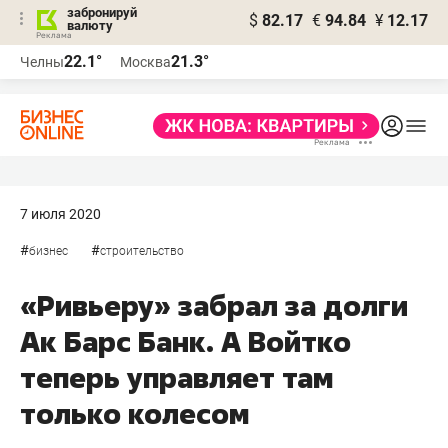
забронируй
$
82.17
€
94.84
¥
12.17
валюту
22.1°
21.3°
Челны
Москва
7 июля 2020
#
#
бизнес
строительство
«Ривьеру» забрал за долги
Ак Барс Банк. А Войтко
теперь управляет там
только колесом