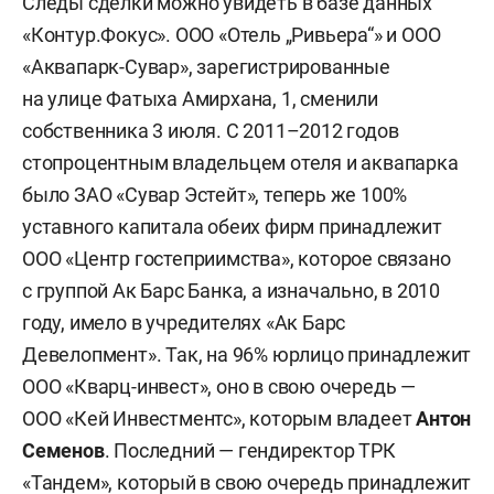
Следы сделки можно увидеть в базе данных
«Контур.Фокус». ООО «Отель „Ривьера“» и ООО
«Аквапарк-Сувар», зарегистрированные
на улице Фатыха Амирхана, 1, сменили
собственника 3 июля. С 2011–2012 годов
стопроцентным владельцем отеля и аквапарка
было ЗАО «Сувар Эстейт», теперь же 100%
уставного капитала обеих фирм принадлежит
ООО «Центр гостеприимства», которое связано
с группой Ак Барс Банка, а изначально, в 2010
году, имело в учредителях «Ак Барс
Девелопмент». Так, на 96% юрлицо принадлежит
ООО «Кварц-инвест», оно в свою очередь —
ООО «Кей Инвестментс», которым владеет
Антон
Семенов
. Последний — гендиректор ТРК
«Тандем», который в свою очередь
принадлежит