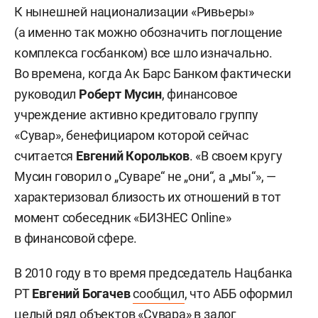
К нынешней национализации «Ривьеры»
(а именно так можно обозначить поглощение
комплекса госбанком) все шло изначально.
Во времена, когда Ак Барс Банком фактически
руководил
Роберт Мусин
, финансовое
учреждение активно кредитовало группу
«Сувар», бенефициаром которой сейчас
считается
Евгений Корольков
. «В своем кругу
Мусин говорил о „Суваре“ не „они“, а „мы“», —
характеризовал близость их отношений в тот
момент собеседник «БИЗНЕС Online»
в финансовой сфере.
В 2010 году в то время председатель Нацбанка
РТ
Евгений Богачев
сообщил
, что АББ оформил
целый ряд объектов «Сувара» в залог