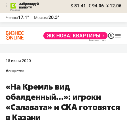
забронируй
$
81.41
€
94.06
¥
12.06
валюту
17.1°
20.3°
Челны
Москва
18 июня 2020
#
общество
«На Кремль вид
обалденный…»: игроки
«Салавата» и СКА готовятся
в Казани