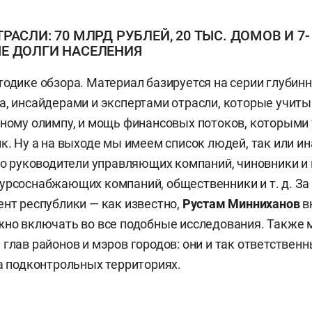
АСЛИ: 70 МЛРД РУБЛЕЙ, 20 ТЫС. ДОМОВ И 7-
 ДОЛГИ НАСЕЛЕНИЯ
тодике обзора. Материал базируется на серии глубин
а, инсайдерами и экспертами отрасли, которые учиты
тному олимпу, и мощь финансовых потоков, которыми 
ик. Ну а на выходе мы имеем список людей, так или и
 то руководители управляющих компаний, чиновники и
урсоснабжающих компаний, общественники и т. д. За
ент республики — как известно,
Рустам Минниханов
в
жно включать во все подобные исследования. Также 
глав районов и мэров городов: они и так ответственны
на подконтрольных территориях.