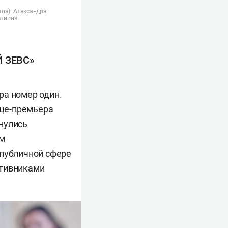
ва). Александра
ативна
 ЗЕВС»
ра номер один.
ице-премьера
нулись
ем
 публичной сфере
тивниками