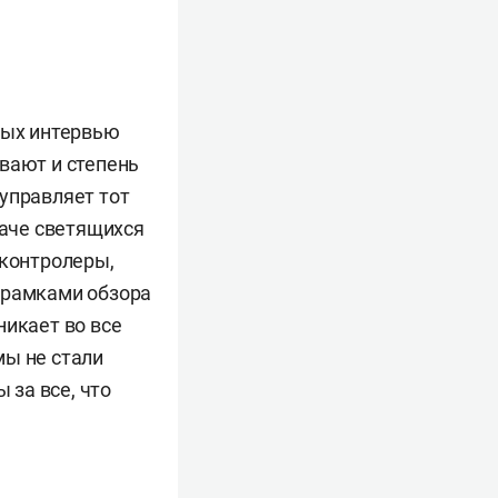
ных интервью
вают и степень
управляет тот
наче светящихся
 контролеры,
 рамками обзора
никает во все
мы не стали
 за все, что