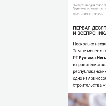
Эксперты в один голос 
Груничева (слева) участ
Фото: «БИЗНЕС Online»
ПЕРВАЯ ДЕСЯ
И ВСЕПРОНИК
Несколько неожи
Тем не менее эк
РТ
Рустама Ниг
в правительстве
республиканских
одно из ярких со
строительства м