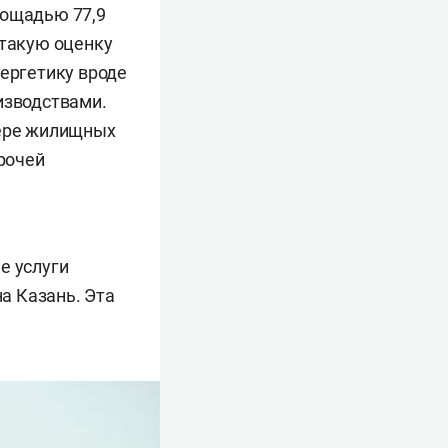
лощадью 77,9
(такую оценку
нергетику вроде
изводствами.
фере жилищных
прочей
е услуги
на Казань. Эта