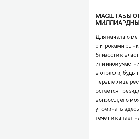
МАСШТАБЫ ОТР
МИЛЛИАРДНЫЕ
Для начала о ме
с игроками рынк
близости к влас
или иной участн
в отрасли, будь
первые лица рес
остается презид
вопросы, его мо
упоминать здесь 
течет и капает 