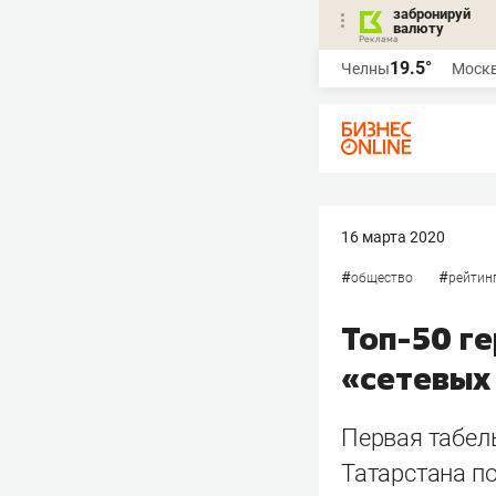
забронируй
валюту
19.5°
Челны
Моск
16 марта 2020
#
#
общество
рейтин
Топ-50 ге
«сетевых
Первая табел
Татарстана п