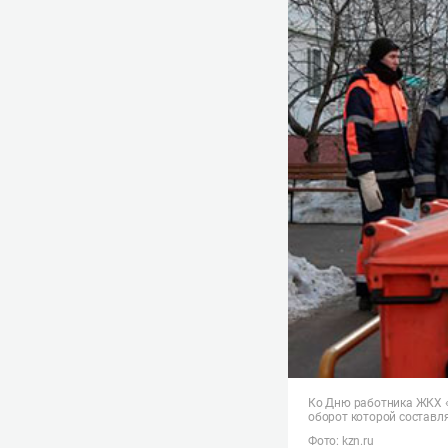
Ко Дню работника ЖКХ «
оборот которой составл
Фото:
kzn.ru