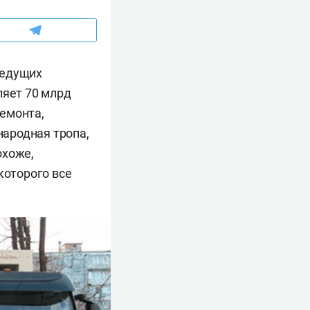
ведущих
ляет 70 млрд
емонта,
народная тропа,
охоже,
которого все