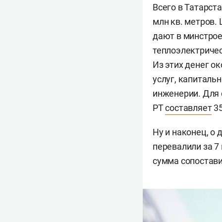
Всего в Татарст
млн кв. метров.
дают в минстрое
теплоэлектриче
Из этих денег о
услуг, капиталь
инженерии.
Для 
РТ
составляет
35
Ну и наконец, о
перевалили за 7 
сумма сопостави