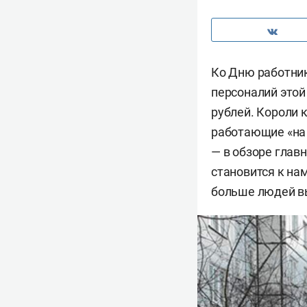
Ко Дню работник
персоналий этой
рублей. Короли 
работающие «на з
— в обзоре глав
становится к на
больше людей в