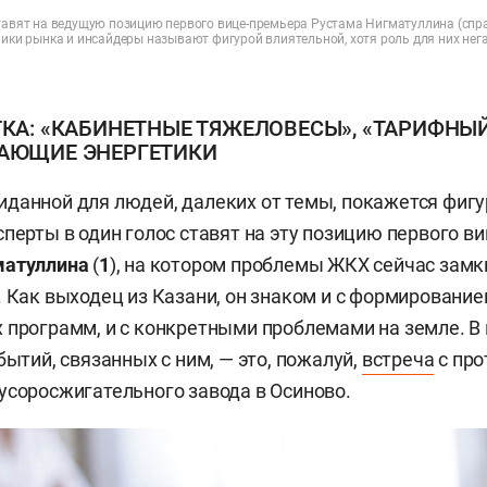
ставят на ведущую позицию первого вице-премьера Рустама Нигматуллина (спра
ники рынка и инсайдеры называют фигурой влиятельной, хотя роль для них нег
ТКА: «КАБИНЕТНЫЕ ТЯЖЕЛОВЕСЫ», «ТАРИФНЫЙ
АЮЩИЕ ЭНЕРГЕТИКИ
данной для людей, далеких от темы, покажется фигу
сперты в один голос ставят на эту позицию первого в
матуллина
(
1
), на котором проблемы ЖКХ сейчас замк
. Как выходец из Казани, он знаком и с формировани
 программ, и с конкретными проблемами на земле. В
бытий, связанных с ним, — это, пожалуй,
встреча
с про
усоросжигательного завода в Осиново.