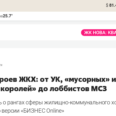
$
81.
25.7°
ва
ги
роев ЖКХ: от УК, «мусорных» и
 королей» до лоббистов МСЗ
ь о рангах сферы жилищно-коммунального х
о версии «БИЗНЕС Online»