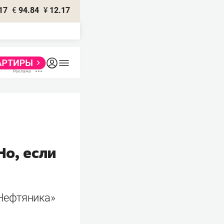
17
€
94.84
¥
12.17
Но, если
Нефтяника»