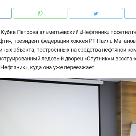
 Кубке Петрова альметьевский «Нефтяник» посетил 
фти», президент федерации хоккея РТ Наиль Маганов
йных объекта, построенных на средства нефтяной ко
нструированный ледовый дворец «Спутник» и восста
Нефтяник», куда она уже переезжает.