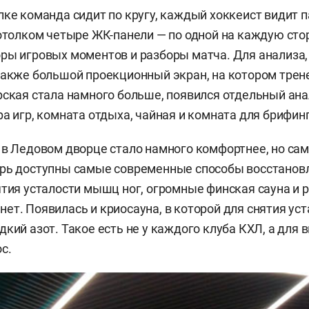
лке команда сидит по кругу, каждый хоккеист видит п
потолком четыре ЖК-панели — по одной на каждую стор
ры игровых моментов и разборы матча. Для анализа
также большой проекционный экран, на котором тре
рская стала намного больше, появился отдельный ан
ра игр, комната отдыха, чайная и комната для брифинг
 в Ледовом дворце стало намного комфортнее, но сам
ерь доступны самые современные способы восстанов
ятия усталости мышц ног, огромные финская сауна и 
ет. Появилась и криосауна, в которой для снятия у
дкий азот. Такое есть не у каждого клуба КХЛ, а для 
ос.