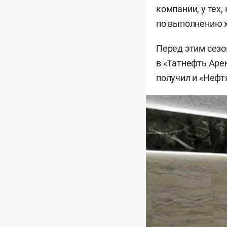
компании, у тех,
по выполнению х
Перед этим сезо
в «Татнефть Аре
получил и «Нефт