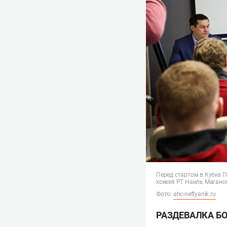
Перед стартом в Кубке 
хоккея РТ Наиль Магано
Фото:
ahc-neftyanik.ru
РАЗДЕВАЛКА БО