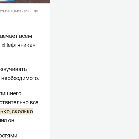
четыре ЖК-панели — по
твечает всем
м «Нефтяника»
озвучивать
х необходимого.
 лишнего.
ствительно все,
ько, сколько
ил он.
ностями