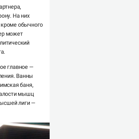
артнера,
ону. На них
, кроме обычного
нер может
алитический
а.
ое главное —
ления. Ванны
римская баня,
сталости мышц
высшей лиги —