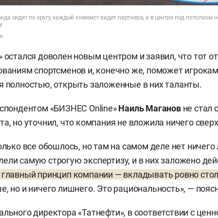
нда сидит по кругу, каждый хоккеист видит партнера, а в центре под потолком 
у
н
» остался доволен новым центром и заявил, что тот о
ованиям спортсменов и, конечно же, поможет игрока
я полностью, открыть заложенные в них таланты.
еспондентом «БИЗНЕС Online»
Наиль
Маганов
не стал 
та, но уточнил, что компания не вложила ничего свер
олько все обошлось, но там на самом деле нет ничего
ели самую строгую экспертизу, и в них заложено дей
главный принцип компании — вкладывать ровно стол
е, но и ничего лишнего. Это рациональность», — поясн
ального директора «Татнефти», в соответствии с цен