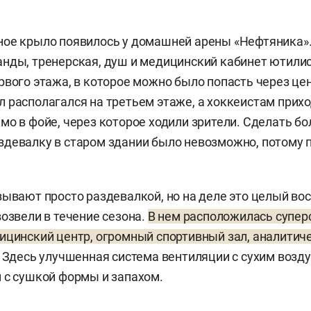
ное крыло появилось у домашней арены «Нефтяника»
нды, тренерская, душ и медицинский кабинет ютили
рвого этажа, в которое можно было попасть через це
 располагался на третьем этаже, а хоккеистам прих
мо в фойе, через которое ходили зрители. Сделать б
девалку в старом здании было невозможно, потому 
зывают просто раздевалкой, но на деле это целый в
возвели в течение сезона.
В нем расположилась супе
ицинский центр, огромный спортивный зал, аналитич
. Здесь улучшенная система вентиляции с сухим возд
 с сушкой формы и запахом.