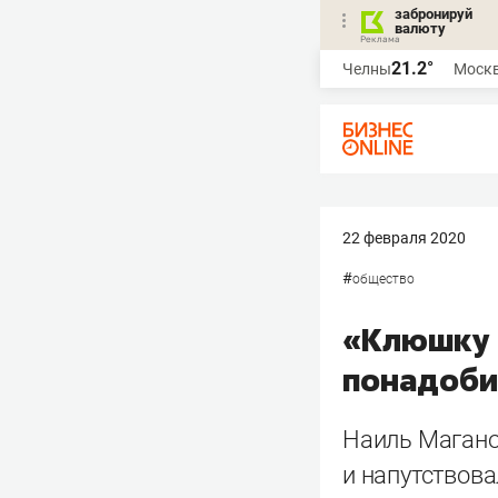
забронируй
валюту
21.2°
Челны
Моск
22 февраля 2020
#
общество
«Клюшку и
понадоби
Наиль Магано
и напутствов