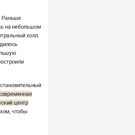
. Раньше
сь на небольшом
нтральный холл.
одилось
ольшую
построили
осстановительный
рсовременная
еский центр
ухом, чтобы