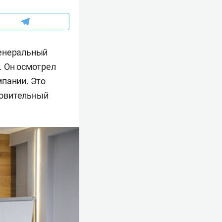
генеральный
. Он осмотрел
мпании. Это
новительный