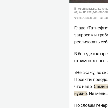
В новой раздевалке кома
одной на каждую сторон
Фото: Александр Принди
Глава «Татнефти
запросам и треб
реализовать себ
В беседе с корр
стоимость проек
«Не скажу, во ск
Проекты преодол
что надо.
Самый 
нужно
. Не меньш
По словам генер