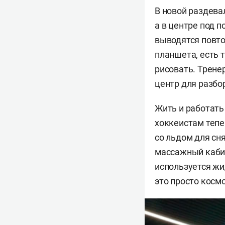
В новой раздева
а в центре под 
выводятся повто
планшета, есть 
рисовать. Трене
центр для разбо
Жить и работать
хоккеистам теп
со льдом для сн
массажный кабин
используется жи
это просто косм