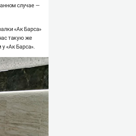
 данном случае —
алки «Ак Барса»
йчас такую же
 у «Ак Барса».