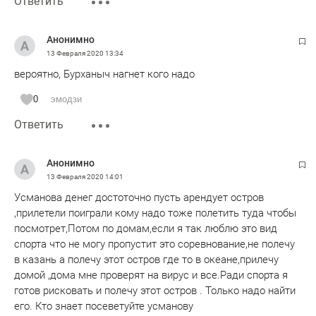
Ответить
Анонимно
13 Февраля 2020
13:34
вероятно, Бурханыч нагнет кого надо
0
эмодзи
Ответить
Анонимно
13 Февраля 2020
14:01
Усманова денег достоточно пусть арендует остров
,прилетели поиграли кому надо тоже полетить туда чтобы
посмотрет,Потом по домам,если я так люблю это вид
спорта что не могу пропустит это соревнование,не полечу
в казань а полечу этот остров где то в океане,прилечу
домой ,дома мне проверят на вирус и все.Ради спорта я
готов рисковать и полечу этот остров . Только надо найти
его. Кто знает посеветуйте усманову