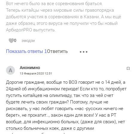
Вот нечего было за все соревнования браться.
Теперь китайцы через мировые силы правопорядка
добьются участия в соревнованиях в Казани. А мы ещё
даже образец этого вируса не получили что бы новый
АрбидолPRO выпустить.
0
эмодзи
Ответить
Показать ответы 1
Анонимно
13 Февраля 2020
12:51
Дорогие граждане, вообще то ВОЗ говорит не о 14 дней, а
24дней об инкубационном периоде! Если кто то, попробует
пустить китайцев на олимпиаду, так что за чей счет
будете лечить своих граждан? Поэтому, лучше не
рисковать, у нас любят говорить «нас -русских ничего не
берет», не прокатит.., закон един для всех! У нас в РТ
вообще, для инфекционно больных, (даже для своих), нет
столько больничных коек, даже с другими