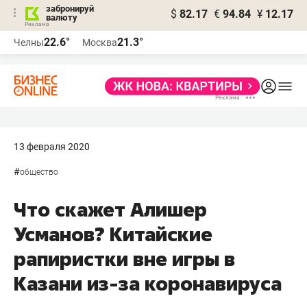
забронируй
$
82.17
€
94.84
¥
12.17
валюту
22.6°
21.3°
Челны
Москва
13 февраля 2020
#
общество
Что скажет Алишер
Усманов? Китайские
рапиристки вне игры в
Казани из-за коронавируса