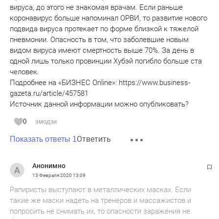
вируса, до этого не знакомая врачам. Если раньше
коронавирус больше напоминал ОРВИ, то развитие нового
подвида вируса протекает по форме близкой к тяжелой
пневмонии. Опасность в том, что заболевшие новым
видом вируса имеют смертность выше 70%. За день в
одной лишь только провинции Хубэй погибло больше ста
человек.
Подробнее на «БИЗНЕС Online»: https://www.business-
gazeta.ru/article/457581
Источник данной информации можно опубликовать?
0
эмодзи
Ответить
Показать ответы 1
Анонимно
13 Февраля 2020
13:09
Рапиристы выступают в металлических масках. Если
такие же маски надеть на тренеров и массажистов и
попросить не снимать их, то опасности заражения не