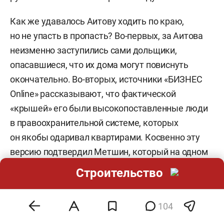
Как же удавалось Аитову ходить по краю,
но не упасть в пропасть? Во-первых, за Аитова
неизменно заступились сами дольщики,
опасавшиеся, что их дома могут повиснуть
окончательно. Во-вторых, источники «БИЗНЕС
Online» рассказывают, что фактической
«крышей» его были высокопоставленные люди
в правоохранительной системе, которых
он якобы одаривал квартирами. Косвенно эту
версию подтвердил Метшин, который на одном
из совещаний пожаловался, что по «Свею»
Строительство
«давили высокопоставленные чиновники
в погонах, которые сейчас, правда,
104
на заслуженном отдыхе».