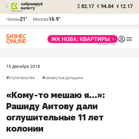
забронируй
$
82.17
€
94.84
¥
12.17
валюту
21°
16.9°
Челны
Москва
10 декабря 2018
#
#
строительство
обманутые дольщики
«Кому-то мешаю я…»:
Рашиду Аитову дали
оглушительные 11 лет
колонии