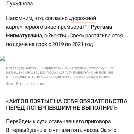
Лукьянова.
Напомним, что, согласно «
дорожной
карте
» первого вице-премьера РТ
Рустама
Нигматуллина
, объекты «Свея» растягиваются
по сдаче на срок с 2019 по 2021 год.
В зале суда Аитов был единственным человеком, которому было
разрешено слушать приговор сидя. Эту привилегию он получил
от председательствующего судьи из-за плохого самочувствия
Фото: Регина Шафиева
«АИТОВ ВЗЯТЫЕ НА СЕБЯ ОБЯЗАТЕЛЬСТВА
ПЕРЕД ПОТЕРПЕВШИМ НЕ ВЫПОЛНИЛ»
Перейдем к сути отзвучавшего приговора.
В первый день его читали пять часов. За это