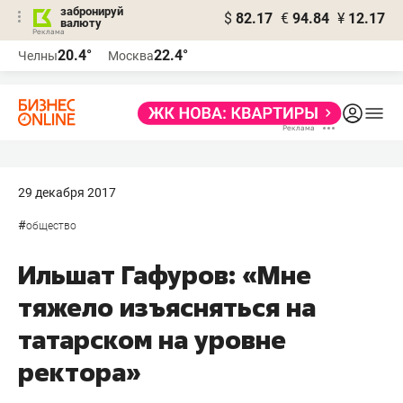
забронируй
$
82.17
€
94.84
¥
12.17
валюту
20.4°
22.4°
Челны
Москва
29 декабря 2017
#
общество
Ильшат Гафуров: «Мне
тяжело изъясняться на
татарском на уровне
ректора»