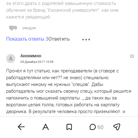
за этого драть с родителей завышенную стоимость
обучения за бренд "Казанский университет". как мне
кажется увядающий.
0
эмодзи
Ответить
Показать ответы 3
Анонимно
29 Декабря 2017
10:59
Прочёл я тут статью, как преподаватели (в сговоре с
работадателями или нет?? не знаю) специально
выпускают никому не нужных "спецов". Дабы
работадатель мог сказать своему спецу, который решится
напомнить о повышений зарплаты. _ да таких вы за
воротами целая толпа, готовых работать на зарплату
дворника. В результате человека просто приземляют. и
так везде!
60
0
эмодзи