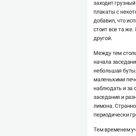
заходит грузный 
плакаты с некот
добавил, что ис
стоит все та же
другой.
Между тем столы
начала заседани
небольшая буты
маленькими пече
наблюдать и за 
заседания и раз
лимона. Странно 
периодически г
Тем временем уч