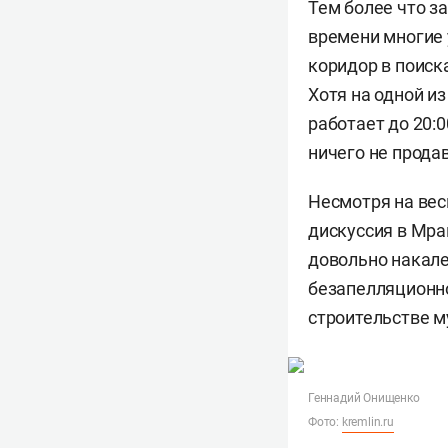
Тем более что за
времени многие 
коридор в поиск
Хотя на одной и
работает до 20:
ничего не прода
Несмотря на вес
дискуссия в Мра
довольно накале
безапелляционно
строительстве 
Геннадий Онищенко
Фото:
kremlin.ru