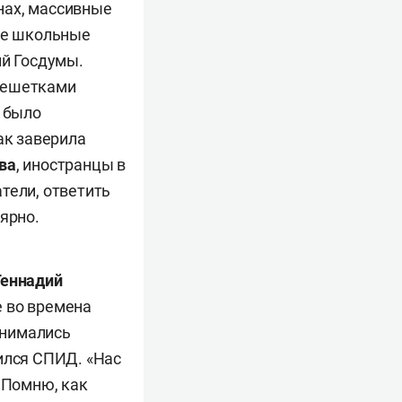
нах, массивные
ие школьные
ий Госдумы.
 решетками
 было
ак заверила
ва
, иностранцы в
тели, ответить
лярно.
Геннадий
е во времена
инимались
ился СПИД. «Нас
 Помню, как