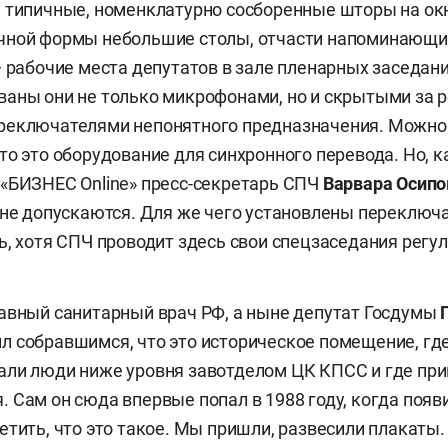
 типичные, номенклатурно сосборенные шторы на ок
чной формы небольшие столы, отчасти напоминающ
— рабочие места депутатов в зале пленарных заседан
ваны они не только микрофонами, но и скрытыми за
реключателями непонятного предназначения. Можно
то это оборудование для синхронного перевода. Но, к
«БИЗНЕС Online» пресс-секретарь СПЧ
Варвара Осипо
 не допускаются. Для же чего установлены переключа
ь, хотя СПЧ проводит здесь свои спецзаседания регу
авный санитарный врач РФ, а ныне депутат Госдумы
 собравшимся, что это историческое помещение, гд
али люди ниже уровня завотделом ЦК КПСС и где пр
 Сам он сюда впервые попал в 1988 году, когда появ
етить, что это такое. Мы пришли, развесили плакаты.