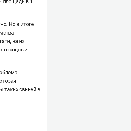
ь площадь в 1
но. Но в итоге
омства
ати, на их
х отходов и
роблема
которая
ы таких свиней в