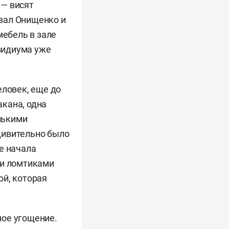
 — висят
зал Онищенко и
мебель в зале
езидиума уже
еловек, еще до
кана, одна
лькими
дивительно было
е начала
ми ломтиками
ой, которая
ное угощение.