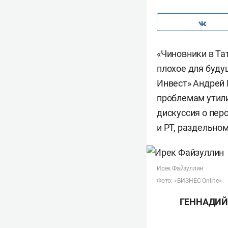
«Чиновники в Та
плохое для буду
Инвест» Андрей 
проблемам утили
дискуссия о пер
и РТ, раздельном
Ирек Файзуллин
Фото: «БИЗНЕС Online»
ГЕННАДИЙ