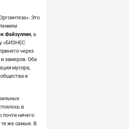
Оргсинтеза». Это
влением
ек Файзуллин
, а
ту «БИЗНЕС
 принято через
и замеров. Оба
ации мусора,
 общества и
офильных
стоялось в
 почти ничего
 те же самые. В