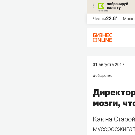
забронируй
валюту
22.8°
Челны
Моск
31 августа 2017
#
общество
Директор
мозги, чт
Как на Старо
мусоросжигат