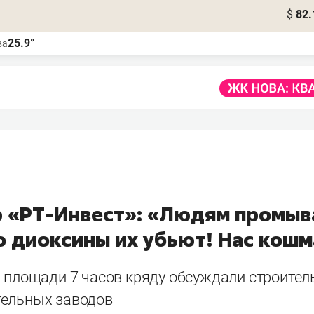
$
82.
25.9°
ва
 «РТ-Инвест»: «Людям промы
о диоксины их убьют! Наc кошм
й площади 7 часов кряду обсуждали строител
ельных заводов