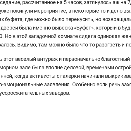
седание, рассчитанное на 5 часов, затянулось аж на 7,
уже покинули мероприятие, а некоторые то и дело вы
ах буфета, где можно было перекусить, но возвращали
з дверей была именно вывеска «Буфет», который в буд
00. Но в этой загадочной комнате сидела одинокая же
валось. Видимо, там можно было что-то разогреть и п
ь этот веселый антураж и первоначально благостный 
морном зале была вполне деловой, временами острой
нной, когда активисты с галерки начинали выкрикив
-эмоциональные заявления. Особенно если речь зах
мусоросжигательных заводов.