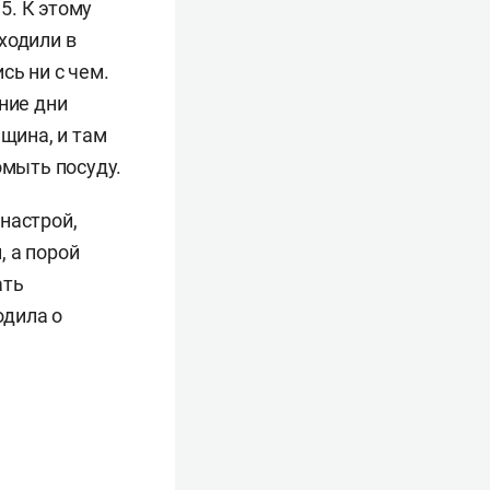
5. К этому
ходили в
сь ни с чем.
ние дни
нщина, и там
омыть посуду.
настрой,
, а порой
ать
одила о