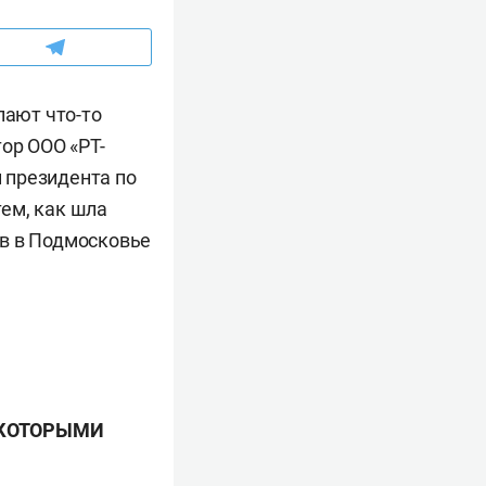
лают что-то
ор ООО «РТ-
 президента по
ем, как шла
ов в Подмосковье
ЕКОТОРЫМИ