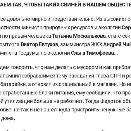
АЕМ ТАК, ЧТОБЫ ТАКИХ СВИНЕЙ В НАШЕМ ОБЩЕСТВ
се довольно мирно и представительно. Из высоких го
астности, министр природных ресурсов и экологии
Сер
 по правам человека
Татьяна Москалькова
, статс-се
ромторга
Виктор Евтухов
, замминстра ЖКХ
Андрей Чи
митета Госдумы по экологии
Ольга Тимофеева
...
дем говорить, что нам делать с мусором и как прибр
апомнил собравшимся тему заседания глава СПЧ и ра
батарейки, а отвозит их специальный в магазин. Но н
 отработанные блоки питания, ему сообщили, что про
ой утилизации больше не работает. Тогда Федотов об
овье, но так и не нашел, куда пристроить ненужные б
х дома.