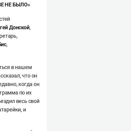
Е НЕ БЫЛО»
стей
гей Донской
,
кретарь,
бис
,
аться в нашем
ссказал, что он
едавно, когда он
грамма по их
ъездил весь свой
атарейки, и