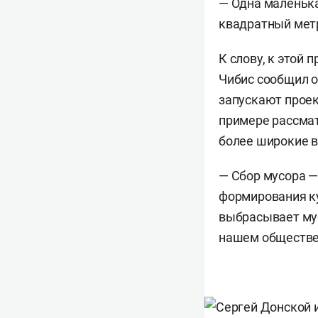
— Одна маленька
квадратный метр
К слову, к этой
Чибис сообщил о
запускают проек
примере рассмат
более широкие 
— Сбор мусора —
формирования ку
выбрасывает мус
нашем обществе 