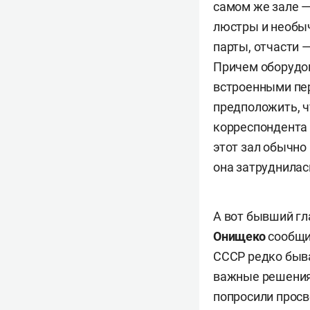
самом же зале —
люстры и необы
парты, отчасти 
Причем оборудо
встроенными пе
предположить, ч
корреспондента 
этот зал обычно
она затруднилас
А вот бывший гл
Онищеко
сообщил
СССР редко быв
важные решения.
попросили просв