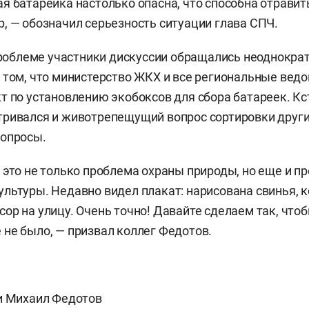
я батарейка настолько опасна, что способна отравит
, — обозначил серьезность ситуации глава СПЧ.
 проблеме участники дискуссии обращались неоднократ
 том, что министерство ЖКХ и все региональные вед
т по установлению экобоксов для сбора батареек. Кст
ривался и животрепещущий вопрос сортировки други
вопросы.
 это не только проблема охраны природы, но еще и п
льтуры. Недавно видел плакат: нарисована свинья, 
ор на улицу. Очень точно! Давайте сделаем так, чтоб
не было, — призвал коллег Федотов.