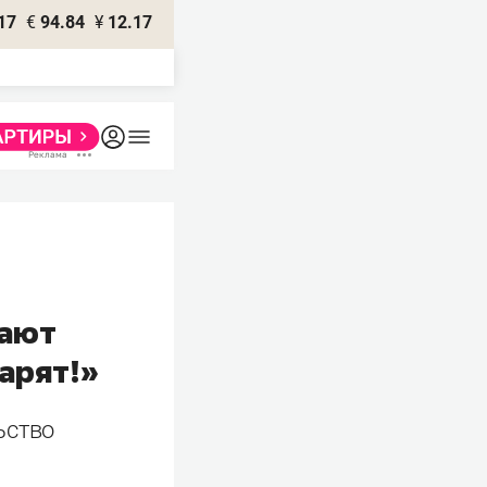
17
€
94.84
¥
12.17
вают
арят!»
ьство