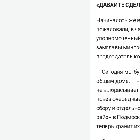
«ДАВАЙТЕ СДЕЛ
Начиналось же в
пожаловали, в ч
уполномоченный
замглавы минп
председатель ко
— Сегодня мы бу
общем доме, — н
не выбрасывает 
повез очередные
сбору и отдельн
район в Подмоск
теперь хранит и