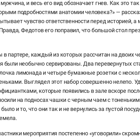
мужчина, и весь его вид обозначает гнев. Как это так
орыми подробностями анатомии человека?» — расска
пытывает чувство ответственности перед историей, а 
. Правда, Федотов его поправил, что большой стол пр
 в партере, каждый из которых рассчитан на двоих ч
я были необычно сервированы. Два перевернутых ста
лочка лимонада и четыре бумажные розетки с неско
ньками. Выглядел этот набор совершенно нелепо. У
официантками, которые появились в зале вскоре посл
носили на подносах чашки с черным чаем с тоненьки
было и то, что они так и не вернулись за пустой посуд
ремела.
астники мероприятия постепенно «уговорили» скром