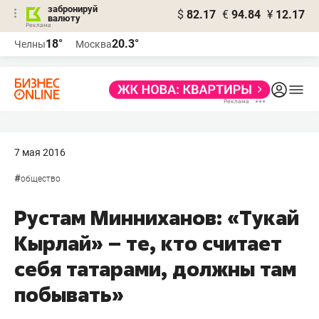
забронируй
$
82.17
€
94.84
¥
12.17
валюту
18°
20.3°
Челны
Москва
7 мая 2016
#
общество
Рустам Минниханов: «Тукай
Кырлай» – те, кто считает
себя татарами, должны там
побывать»