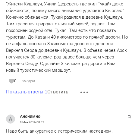
"Жители Кушлауч, Учили (деревень где жил Тукай) даже
обижаются, почему много внимания уделяется Кырлаю".
Конечно обижаемся. Тукай родился в деревне Кушлауч.
Там красивая природа, отличный музей, родник. Там
похоронен родной отец Тукая. Там есть что показать
туристам. До Казани 40 километров по прямой дороги. Но
не асфальтирована 3 километра дороги от деревни
Верхняя Серда до деревни Кушлауч. В объезд через Арск
получается 80 километров вдвое больше чем через
Верхнею Серду. Сделайте 3 километра дороги и Вам
новый туристический маршрут.
0
эмодзи
Ответить
Показать ответы 1
Анонимно
8 Мая 2016
08:32
Надо быть аккуратнее с историческим наследием.