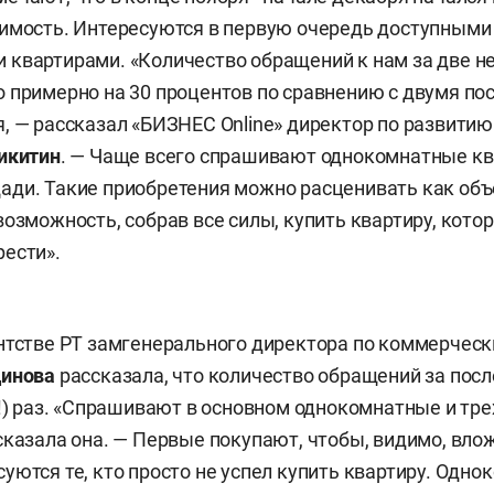
имость. Интересуются в первую очередь доступными
квартирами. «Количество обращений к нам за две н
 примерно на 30 процентов по сравнению с двумя п
, — рассказал «БИЗНЕС Online» директор по развити
икитин
. — Чаще всего спрашивают однокомнатные к
ади. Такие приобретения можно расценивать как об
возможность, собрав все силы, купить квартиру, кото
ести».
нтстве РТ замгенерального директора по коммерчес
динова
рассказала, что количество обращений за посл
(!) раз. «Спрашивают в основном однокомнатные и т
сказала она. — Первые покупают, чтобы, видимо, вло
уются те, кто просто не успел купить квартиру. Одно