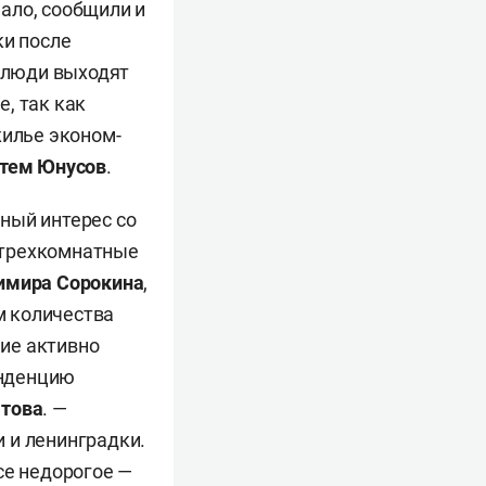
мало, сообщили и
ки после
 люди выходят
е, так как
жилье эконом-
тем Юнусов
.
ный интерес со
и трехкомнатные
имира Сорокина
,
м количества
ие активно
енденцию
атова
. —
 и ленинградки.
се недорогое —