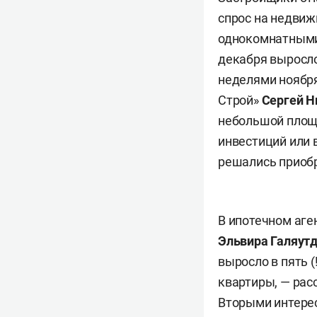
спрос на недвиж
однокомнатными 
декабря выросло
неделями ноября
Строй»
Сергей Н
небольшой площ
инвестиций или 
решались приобр
В ипотечном аге
Эльвира Галяут
выросло в пять 
квартиры, — рас
Вторыми интерес