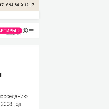
17
€
94.84
¥
12.17
ы
 проседанию
 2008 год