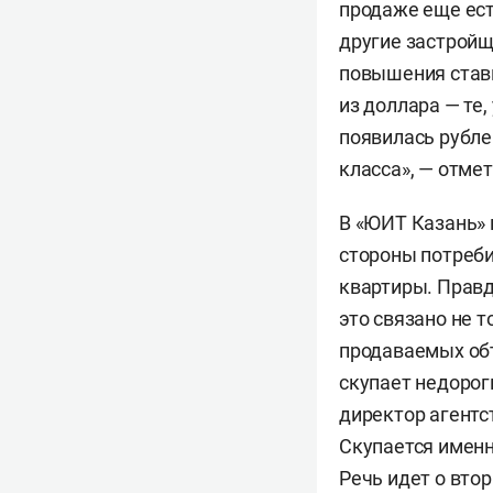
продаже еще есть
другие застройщ
повышения став
из доллара — те,
появилась рубле
класса», — отме
В «ЮИТ Казань» 
стороны потреби
квартиры. Правд
это связано не 
продаваемых объ
скупает недорог
директор агент
Скупается именн
Речь идет о вто