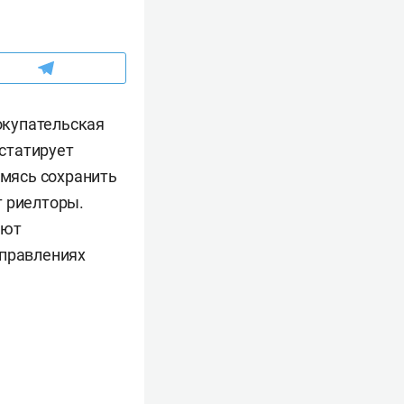
окупательская
нстатирует
емясь сохранить
т риелторы.
ают
аправлениях