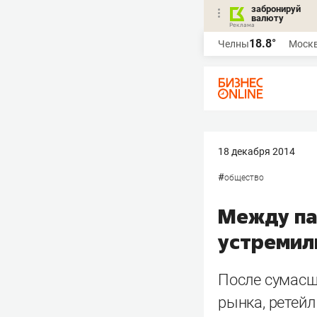
забронируй
валюту
18.8°
Челны
Моск
18 декабря 2014
#
общество
Между па
устремил
После сумасш
рынка, ретейл