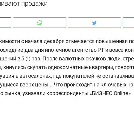
ливают продажи
жимости с начала декабря отмечается повышенная п
последние два дня ипотечное агентство РТ и вовсе ко
щений в 5 (!) раз. После валютных скачков люди, стр
, кинулись скупать однокомнатные квартиры, говоря
уация в автосалонах, где покупателей не останавлив
ущиеся вверх цены... Что происходит на ключевых н
о рынка, узнавали корреспонденты «БИЗНЕС Online».