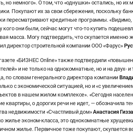
, но немного». О том, что «однушки» остались, но их 
ики. Покупают их за свои сбережения, поскольку бан
ки пересматривают кредитные программы. «Видимо,
 у кого они были, сейчас могут что-то купить подешевл
вая масса. Могу подтвердить, что скупается именно 
тил директор строительной компании ООО «Фарус»
Рус
газете «БИЗНЕС Online» также подтвердили «повышен
телей» и не только на однокомнатные, но и на двух- 
а, по словам генерального директора компании
Влад
только с экономической ситуацией, но и «с увеличение
ектов в нашем жилом комплексе». «Сегодня населен
ие квартиры, о дорогих речи не идет, — обозначила т
ства недвижимости «Счастливый дом»
Анастасия Гизз
о жилье эконом-класса, это однокомнатные хрущевки
ричном жилье. Первичное тоже покупают, скупается в