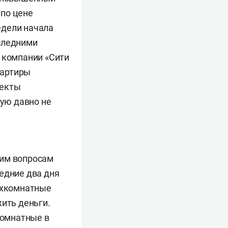
 по цене
едели начала
оследними
ю компании «Сити
вартиры
ъекты
рую давно не
ким вопросам
едние два дня
рехкомнатные
жить деньги.
комнатные в