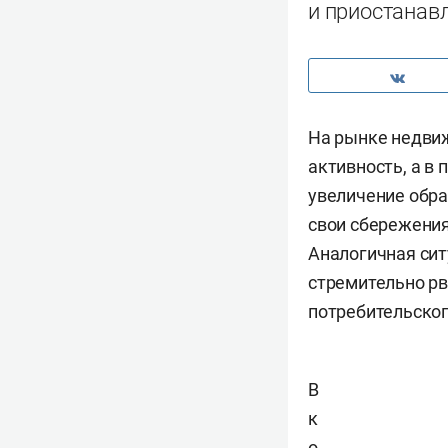
и приостанав
На рынке недви
активность, а в 
увеличение обра
свои сбережения
Аналогичная сит
стремительно рв
потребительског
В
к
о