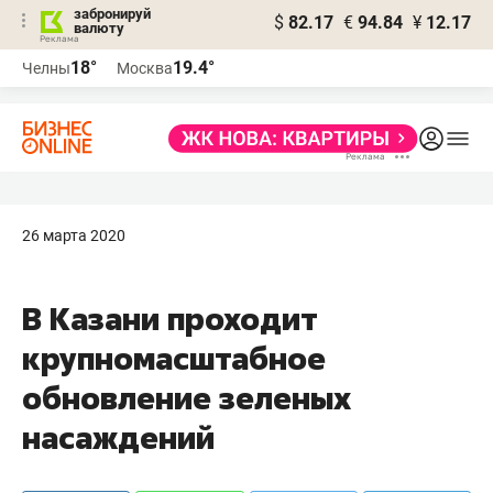
забронируй
$
82.17
€
94.84
¥
12.17
валюту
18°
19.4°
Челны
Москва
26 марта 2020
В Казани проходит
крупномасштабное
обновление зеленых
насаждений