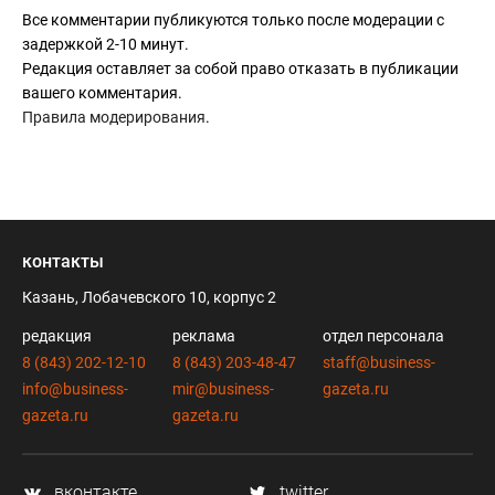
Все комментарии публикуются только после модерации с
задержкой 2-10 минут.
Редакция оставляет за собой право отказать в публикации
вашего комментария.
Правила модерирования
.
контакты
Казань, Лобачевского 10, корпус 2
редакция
реклама
отдел персонала
8 (843) 202-12-10
8 (843) 203-48-47
staff@business-
info@business-
mir@business-
gazeta.ru
gazeta.ru
gazeta.ru
вконтакте
twitter