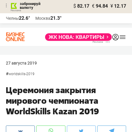
забронируй
$
82.17
€
94.84
¥
12.17
валюту
22.6°
21.3°
Челны
Москва
27 августа 2019
#
worldskills-2019
Церемония закрытия
мирового чемпионата
WorldSkills Kazan 2019