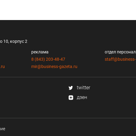
 10, корпус 2
реклама
отдел персона
8 (843) 203-48-47
staff@business-
.ru
mir@business-gazeta.ru
twitter
дзен
ние