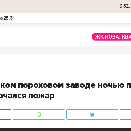
$
82.
25.3°
ва
ском пороховом заводе ночью 
начался пожар