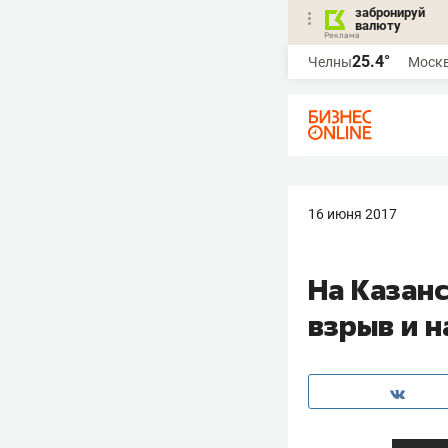
забронируй
валюту
25.4°
Челны
Моск
16 июня 2017
На Казан
взрыв и 