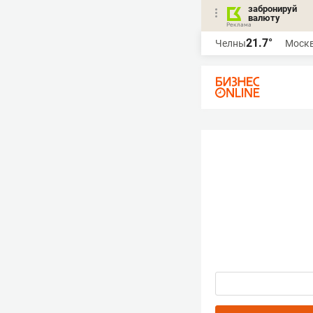
забронируй
валюту
21.7°
Челны
Моск