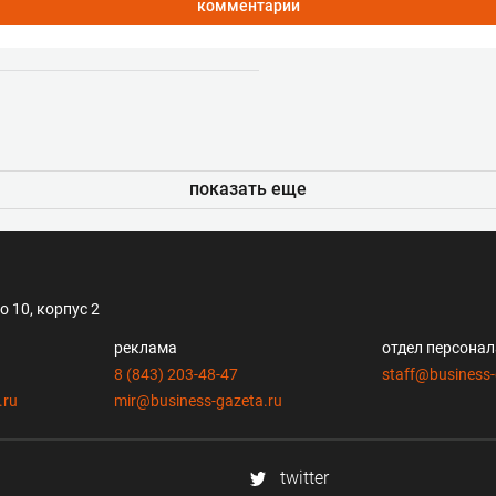
комментарии
показать еще
 10, корпус 2
реклама
отдел персона
8 (843) 203-48-47
staff@business-
.ru
mir@business-gazeta.ru
twitter