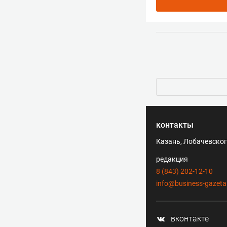
контакты
Казань, Лобачевского
редакция
8 (843) 202-12-10
info@business-gazeta
вконтакте