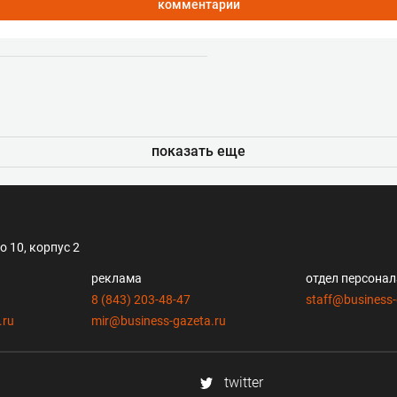
комментарии
показать еще
 10, корпус 2
реклама
отдел персона
8 (843) 203-48-47
staff@business-
.ru
mir@business-gazeta.ru
twitter