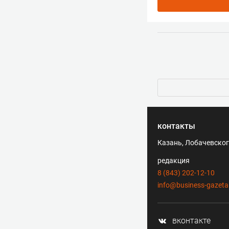
контакты
Казань, Лобачевского
редакция
8 (843) 202-12-10
info@business-gazeta
вконтакте