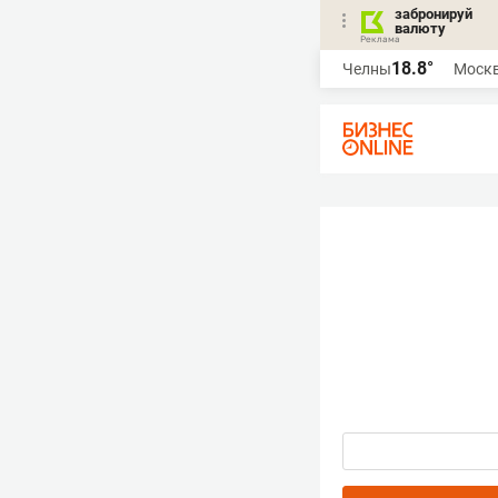
забронируй
валюту
18.8°
Челны
Моск