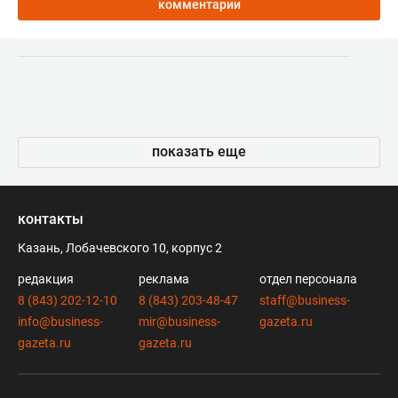
комментарии
показать еще
контакты
Казань, Лобачевского 10, корпус 2
редакция
реклама
отдел персонала
8 (843) 202-12-10
8 (843) 203-48-47
staff@business-
info@business-
mir@business-
gazeta.ru
gazeta.ru
gazeta.ru