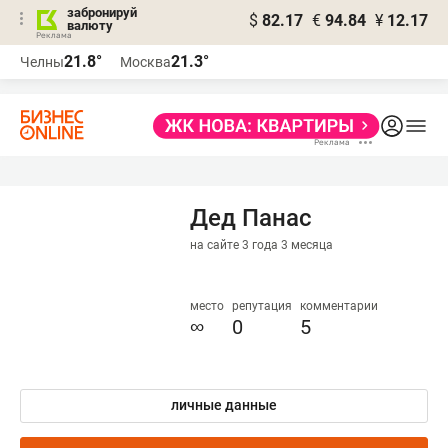
забронируй
$
82.17
€
94.84
¥
12.17
валюту
21.8°
21.3°
Челны
Москва
Дед Панас
на сайте 3 года 3 месяца
место
репутация
комментарии
∞
0
5
личные данные