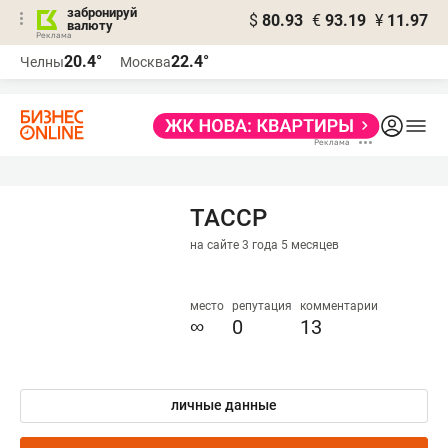
забронируй
$
80.93
€
93.19
¥
11.97
валюту
20.4°
22.4°
Челны
Москва
ТАССР
на сайте 3 года 5 месяцев
место
репутация
комментарии
∞
0
13
личные данные