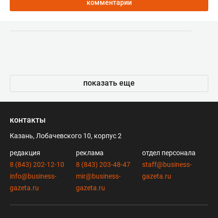
комментарии
показать еще
контакты
Казань, Лобачевского 10, корпус 2
редакция
реклама
отдел персонала
8 (843) 202-12-10
8 (843) 203-48-47
staff@business-
info@business-
mir@business-
gazeta.ru
gazeta.ru
gazeta.ru