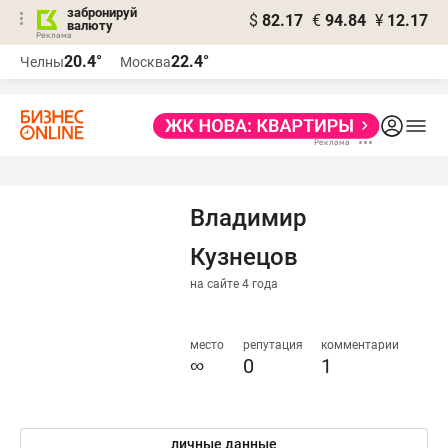
забронируй
$
82.17
€
94.84
¥
12.17
валюту
20.4°
22.4°
Челны
Москва
Владимир
Кузнецов
на сайте 4 года
место
репутация
комментарии
∞
0
1
личные данные