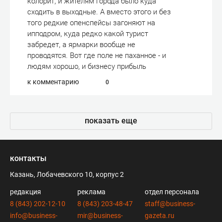
колорит, и жителям города было куда
сходить в выходные. А вместо этого и без
того редкие опенспейсы загоняют на
ипподром, куда редко какой турист
забредет, а ярмарки вообще не
проводятся. Вот где поле не паханное - и
людям хорошо, и бизнесу прибыль
к комментарию
0
показать еще
контакты
Казань, Лобачевского 10, корпус 2
редакция
реклама
отдел персонала
8 (843) 202-12-10
8 (843) 203-48-47
staff@business-
info@business-
mir@business-
gazeta.ru