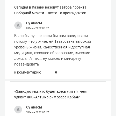
Сегодня в Казани назовут автора проекта
Соборной мечети – всего 18 претендентов
Су анасы
8 Июля 2022
08:57
Было бы лучше, если бы нам завидовали
потому, что у жителей Татарстана высокий
уровень жизни, качественная и доступная
медицина, хорошее образование, высокие
доходы. А так... ну можно и минарету
позавидовать
к комментарию
0
«Завидую тем, кто будет здесь жить!»: чем
удивит ЖК «Алтын Яр» у озера Кабан?
Су анасы
5 Июля 2022
08:47