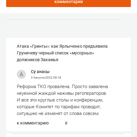
комментарии
Атака «Гринты»: как Ярлыченко предъявила
Груничеву черный список «мусорных»
должников Закамья
Су анасы
3 Августа 2022
08:18
Реформа ТКО провалена. Просто завалена
неуемной жаждой наживы регоператоров.
И все эти круглые столы и конференции,
которые Комитет по тарифам проводит,
ситуацию не изменят от слова совсем.
к комментарию
0