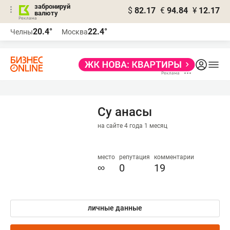
забронируй
$
82.17
€
94.84
¥
12.17
валюту
20.4°
22.4°
Челны
Москва
Су анасы
на сайте 4 года 1 месяц
место
репутация
комментарии
∞
0
19
личные данные