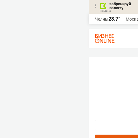
забронируй
валюту
28.7°
Челны
Моск