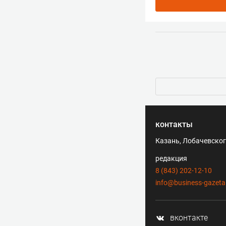
контакты
Казань, Лобачевского
редакция
8 (843) 202-12-10
info@business-gazeta
вконтакте