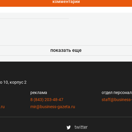
комментарии
показать еще
 10, корпус 2
реклама
отдел персона
8 (843) 203-48-47
staff@business-
.ru
mir@business-gazeta.ru
twitter