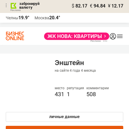
забронируй
$
82.17
€
94.84
¥
12.17
валюту
19.9°
20.4°
Челны
Москва
Энштейн
на сайте 4 года 4 месяца
место
репутация
комментарии
431
1
508
личные данные