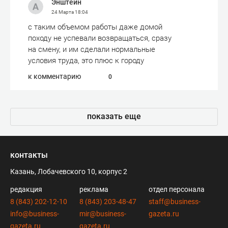
Энштейн
24 Марта
18:04
с таким объемом работы даже домой
походу не успевали возвращаться, сразу
на смену, и им сделали нормальные
условия труда, это плюс к городу
к комментарию
0
показать еще
контакты
Казань, Лобачевского 10, корпус 2
редакция
реклама
отдел персонала
8 (843) 202-12-10
8 (843) 203-48-47
staff@business-
info@business-
mir@business-
gazeta.ru
gazeta.ru
gazeta.ru