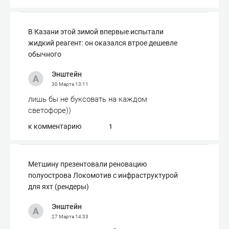
В Казани этой зимой впервые испытали
жидкий реагент: он оказался втрое дешевле
обычного
Энштейн
30 Марта
13:11
лишь бы не буксовать на каждом
светофоре))
к комментарию
1
Метшину презентовали реновацию
полуострова Локомотив с инфраструктурой
для яхт (рендеры)
Энштейн
27 Марта
14:33