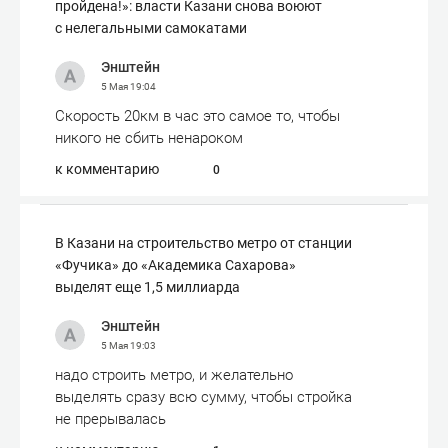
пройдена!»: власти Казани снова воюют
с нелегальными самокатами
Энштейн
5 Мая
19:04
Скорость 20км в час это самое то, чтобы
никого не сбить ненароком
к комментарию
0
В Казани на строительство метро от станции
«Фучика» до «Академика Сахарова»
выделят еще 1,5 миллиарда
Энштейн
5 Мая
19:03
надо строить метро, и желательно
выделять сразу всю сумму, чтобы стройка
не прерывалась