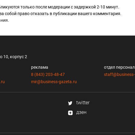
ликуются только после модерации с задержкой 2-10 минут.
за собой право отказать в публикации вашего комментария.
ания
.
 10, корпус 2
реклама
отдел персона
8 (843) 203-48-47
staff@business-
.ru
mir@business-gazeta.ru
twitter
дзен