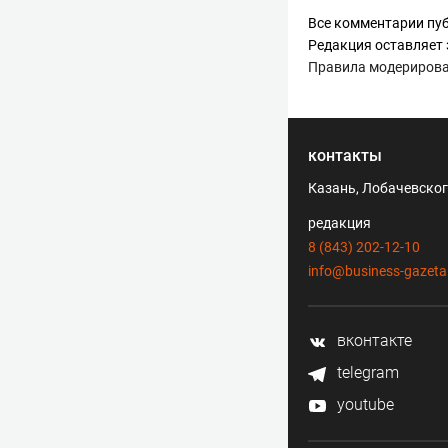
Все комментарии пуб
Редакция оставляет 
Правила модериров
контакты
Казань, Лобачевского
редакция
8 (843) 202-12-10
info@business-gazeta
вконтакте
telegram
youtube