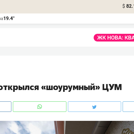
$
82.
19.4°
ва
 открылся «шоурумный» ЦУМ