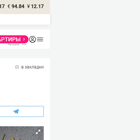
17
€
94.84
¥
12.17
в закладки