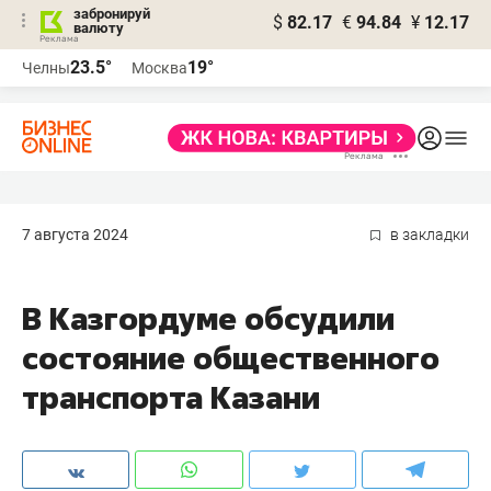
забронируй
$
82.17
€
94.84
¥
12.17
валюту
23.5°
19°
Челны
Москва
7 августа 2024
в закладки
В Казгордуме обсудили
состояние общественного
транспорта Казани