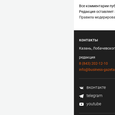
Все комментарии пуб
Редакция оставляет 
Правила модериров
контакты
Казань, Лобачевского
редакция
8 (843) 202-12-10
info@business-gazeta
вконтакте
telegram
youtube