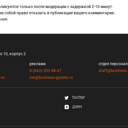
ликуются только после модерации с задержкой 2-10 минут.
за собой право отказать в публикации вашего комментария.
ания
.
 10, корпус 2
реклама
отдел персона
8 (843) 203-48-47
staff@business-
.ru
mir@business-gazeta.ru
twitter
дзен