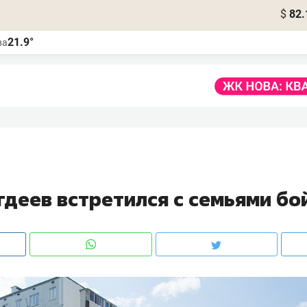
$
82.
21.9°
ва
гдеев встретился с семьями бо