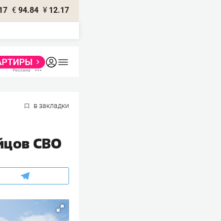
17
€
94.84
¥
12.17
в закладки
йцов СВО