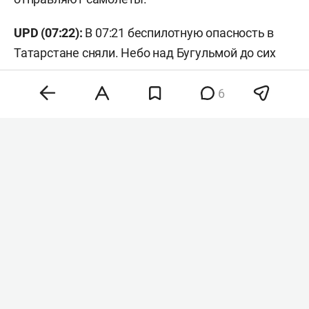
UPD (07:22):
В 07:21 беспилотную опасность в
Татарстане сняли. Небо над Бугульмой до сих
пор закрыто.
6
Накануне беспилотную опасность в Татарстане
вводили
в 02:09. Также действовала ракетная
опасность. Небо над Казанью и Нижнекамском
закрывали, из-за чего в аэропорту столицы РТ
задерживалось
свыше 30 рейсов.
#
сво
Комментарии
0