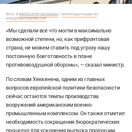
Фото: ©
IMAGO/Antti Hämäläinen
/
www.imago-images.de
/
www.globallookpress.com
«Мы сделали все что могли в максимально
возможной степени, но, как прифронтовая
страна, не можем ставить под угрозу нашу
постоянную боеготовность в плане
противовоздушной обороны», — сказал министр.
По словам Хяккянена, одним из главных
вопросов европейской политики безопасности
сейчас остаются темпы производства
вооружений американским военно-
промышленным комплексом. Он также отметил
необходимость сокращения бюрократических
процедур для ускорения выпуска продукции.