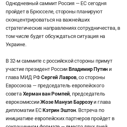
Однодневный саммит Россия — ЕС сегодня
пройдет в Брюсселе, стороны планируют
сконцентрироваться на важнейших
стратегических направлениях сотрудничества, в
том числе будет обсуждаться ситуация на
Украине.
В 32-м саммите с российской стороны примут
участие президент России
Владимир Путин
и
глава МИД РФ
Сергей Лавров
, со стороны
Евросоюза — председатель европейского
совета
Херман ван Ромпей
, председатель
еврокомиссии
Жозе Мануэл Баррозу
и глава
дипломатии ЕС
Кэтрин Эштон
. Встреча по
инициативе европейских партнеров пройдет в
сокращенном формате — вместо двух дней