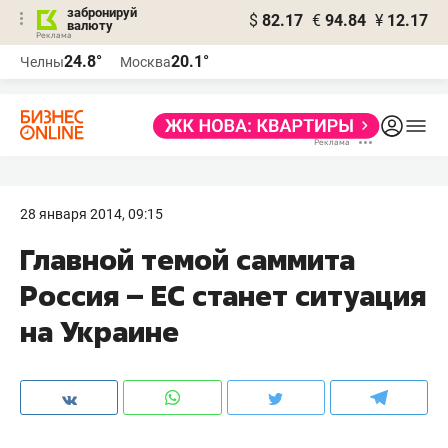
забронируй
$
82.17
€
94.84
¥
12.17
валюту
24.8°
20.1°
Челны
Москва
28 января 2014, 09:15
Главной темой саммита
Россия – ЕС станет ситуация
на Украине