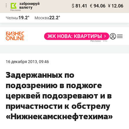
забронируй
$
81.41
€
94.06
¥
12.06
валюту
19.2°
22.2°
Челны
Москва
16 декабря 2013, 09:46
Задержанных по
подозрению в поджоге
церквей подозревают и в
причастности к обстрелу
«Нижнекамскнефтехима»