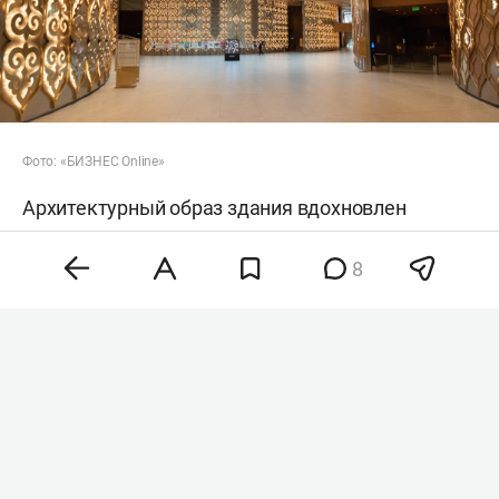
Фото: «БИЗНЕС Online»
Архитектурный образ здания вдохновлен
редким природным явлением — «ледяными
8
цветами», которые появляются на озере Кабан.
Внешний холодный фасад контрастирует с
теплыми золотистыми интерьерами,
украшенными татарскими орнаментами,
разработанными заслуженным художником РТ
Наилей Кумысниковой
. Четыре
многофункциональных зала рассчитаны более
чем на 1,3 тыс. зрителей и позволяют проводить