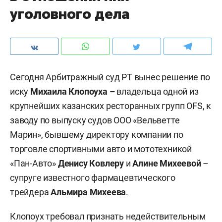
уголовного дела
Сегодня Арбитражный суд РТ вынес решение по
иску
Михаила Клопоуха –
владельца одной из
крупнейших казанских ресторанных групп OFS, к
заводу по выпуску судов ООО «Вельветте
Марин», бывшему директору компании по
торговле спортивными авто и мототехникой
«Пан-Авто»
Денису Ковлеру
и
Алине Михеевой
–
супруге известного фармацевтического
трейдера
Альмира Михеева
.
Клопоух требовал признать недействительным