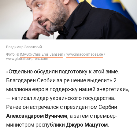
Владимир Зеленский
Фото: ©
IMAGO/Chris Emil Janssen
/
www.imago-images.de
/
www.globallookpress.com
«Отдельно обсудили подготовку к этой зиме.
Благодарен Сербии за решение выделить 2
миллиона евро в поддержку нашей энергетики»,
— написал лидер украинского государства.
Ранее он встречался с президентом Сербии
Александаром Вучичем
, а затем с премьер-
министром республики
Джуро Мацутом
.