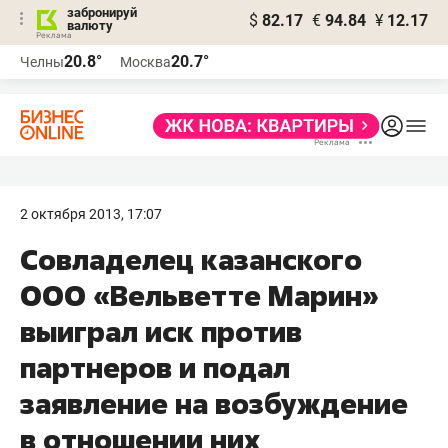
забронируй
$
82.17
€
94.84
¥
12.17
валюту
20.8°
20.7°
Челны
Москва
2 октября 2013, 17:07
Совладелец казанского
ООО «Вельветте Марин»
выиграл иск против
партнеров и подал
заявление на возбуждение
в отношении них