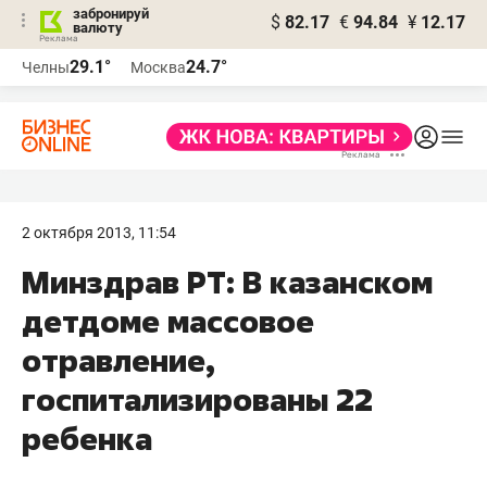
забронируй
$
82.17
€
94.84
¥
12.17
валюту
29.1°
24.7°
Челны
Москва
2 октября 2013, 11:54
Минздрав РТ: В казанском
детдоме массовое
отравление,
госпитализированы 22
ребенка