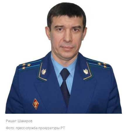
Ришат Шакиров
Фото:
пресс-служба
прокуратуры РТ