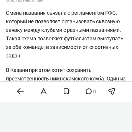
Фото: «БИЗНЕС Online»
Смена названия связана с регламентом РФС,
который не позволяет организовать сквозную
заявку между клубами с разными названиями.
Такая схема позволяет футболистам выступать
за обе команды в зависимости от спортивных
задач.
В Казани при этом хотят сохранить
преемственность нижнекамского клуба. Один из
рассматриваемых вариантов — название
0
«Рубин-Нефтехимик». Также возможен вариант
«Рубин-2», однако предпочтение отдают
сохранению названия «Нефтехимик».
В текущем сезоне сменить название клуб не