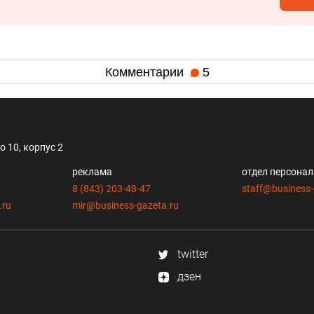
Комментарии
5
 10, корпус 2
реклама
отдел персона
8 (843) 203-48-47
staff@business-
.ru
mir@business-gazeta.ru
twitter
дзен