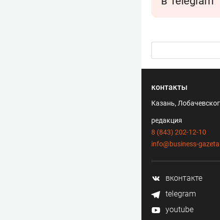
в Telegram
контакты
Казань, Лобачевского
редакция
8 (843) 202-12-10
info@business-gazeta
вконтакте
telegram
youtube