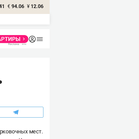
41
€
94.06
¥
12.06
ь
арковочных мест.