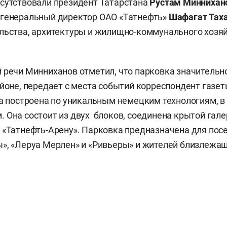
сутствовали президент Татарстана
Рустам Миннихан
, генеральный директор ОАО «Татнефть»
Шафагат
Тах
льства, архитектуры и жилищно-коммунального хозя
 речи Минниханов отметил, что парковка значительн
айоне, передает с места событий корреспондент газе
ка построена по уникальным немецким технологиям, в
 Она состоит из двух блоков, соединена крытой гале
 «Татнефть-Арену». Парковка предназначена для пос
», «Леруа Мерлен» и «Ривьеры» и жителей близлежа