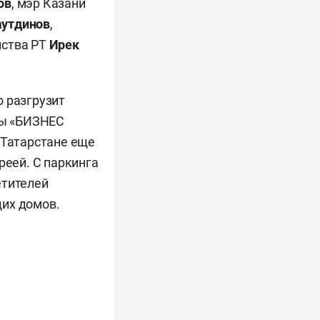
ов
, мэр Казани
аутдинов
,
йства РТ
Ирек
о разгрузит
ты «БИЗНЕС
 Татарстане еще
реей. С паркинга
етителей
щих домов.