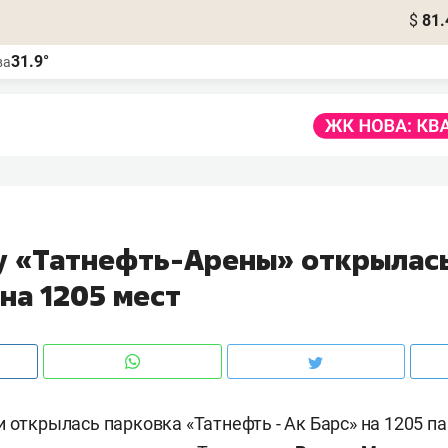
$
81.
31.9°
ва
 у «Татнефть-Арены» открылас
на 1205 мест
и открылась парковка «Татнефть - Ак Барс» на 1205 п