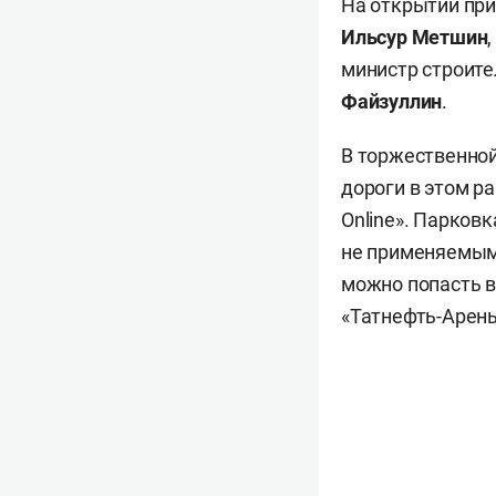
На открытии при
Ильсур Метшин
министр строите
Файзуллин
.
В торжественной
дороги в этом р
Online». Парков
не применяемым.
можно попасть в
«Татнефть-Арены